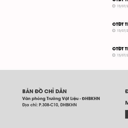
CTĐT T
15/07/2
CTĐT T
15/07/2
CTĐT T
15/07/2
BẢN ĐỒ CHỈ DẪN
Văn phòng Trường Vật Liệu - ĐHBKHN
Địa chỉ: P.308-C10, ĐHBKHN