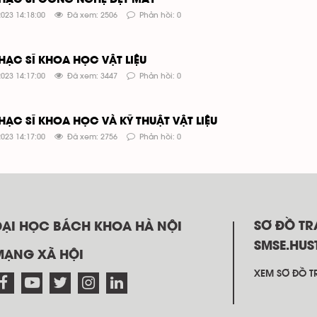
HẠC SĨ CÔNG NGHỆ DỆT MAY
023 14:18:00
Đã xem: 2506
Phản hồi: 0
HẠC SĨ KHOA HỌC VẬT LIỆU
023 14:17:00
Đã xem: 3447
Phản hồi: 0
HẠC SĨ KHOA HỌC VÀ KỸ THUẬT VẬT LIỆU
023 14:17:00
Đã xem: 2756
Phản hồi: 0
SƠ ĐỒ T
ĐẠI HỌC BÁCH KHOA HÀ NỘI
SMSE.HUS
MẠNG XÃ HỘI
XEM SƠ ĐỒ TR