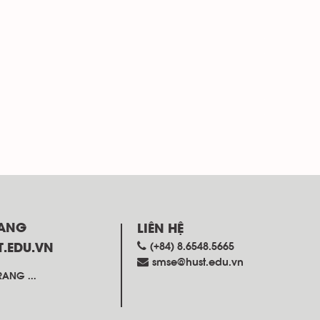
RANG
LIÊN HỆ
(+84) 8.6548.5665
T.EDU.VN
smse@hust.edu.vn
ANG ...