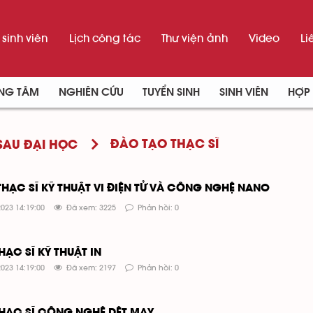
sinh viên
Lịch công tác
Thư viện ảnh
Video
Li
UNG TÂM
NGHIÊN CỨU
TUYỂN SINH
SINH VIÊN
HỢP 
ĐÀO TẠO THẠC SĨ
SAU ĐẠI HỌC
THẠC SĨ KỸ THUẬT VI ĐIỆN TỬ VÀ CÔNG NGHỆ NANO
023 14:19:00
Đã xem: 3225
Phản hồi: 0
HẠC SĨ KỸ THUẬT IN
023 14:19:00
Đã xem: 2197
Phản hồi: 0