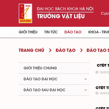
ĐẠI HỌC BÁCH KHOA HÀ NỘI
Cựu 
TRƯỜNG VẬT LIỆU
GIỚI THIỆU
TIN TỨC
ĐÀO TẠO
KHOA - TR
TRANG CHỦ
ĐÀO TẠO
ĐÀO TẠO 
CTĐT 
GIỚI THIỆU CHUNG
15/07/2
ĐÀO TẠO ĐẠI HỌC
CTĐT T
ĐÀO TẠO SAU ĐẠI HỌC
15/07/2