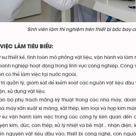
Sinh viên làm thí nghiệm trên thiết bị bốc bay 
 VIỆC LÀM TIÊU BIỂU:
ỹ sư thiết kế, tính toán mô phỏng vật liệu, vận hành và làm
oanh nghiệp hoạt động trong lĩnh vực công nghiệp. Công 
òn có thể làm việc tại nước ngoài.
ị trí quản lý, giám sát để kiểm soát các nguồn vật liệu đầ
ện, sử dụng vật liệu.
án bộ phụ trách mảng kỹ thuật trong các nhà máy, doan
hà máy sản xuất xi măng, sắt thép, kim loại và hợp kim mà
ỹ sư vận hành làm việc trong các công ty liên quan đến 
uyện kim, đúc, cán thép, xử lý nhiệt và bề mặt… nhận diện
ến nguyên vật liệu đầu vào, thiết bị công nghệ, con ngư