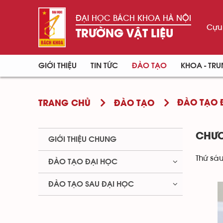
ĐẠI HỌC BÁCH KHOA HÀ NỘI
Cựu 
TRƯỜNG VẬT LIỆU
GIỚI THIỆU
TIN TỨC
ĐÀO TẠO
KHOA - TR
ĐÀO TẠO 
TRANG CHỦ
ĐÀO TẠO
CHƯƠ
GIỚI THIỆU CHUNG
Thứ sáu
ĐÀO TẠO ĐẠI HỌC
ĐÀO TẠO SAU ĐẠI HỌC