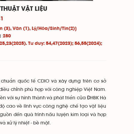
HUẬT VẬT LIỆU
1
n (3), Văn (1), Lý/Hóa/Sinh/Tin(2)]
5:
280
25,23(2025). Tư duy: 54,47(2023); 56,55(2024);
êu chuẩn quốc tế CDIO và xây dựng trên cơ sở
), điều chỉnh phù hợp với công nghiệp Việt Nam.
ền với sự hình thành và phát triển của ĐHBK Hà
độ cao về lĩnh vực công nghệ chế tạo vật liệu
 nguồn đến quá trình nấu luyện kim loại và hợp
à xử lý nhiệt - bề mặt.