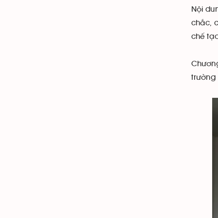
Nội du
chắc, 
chế tạo
Chương
trường