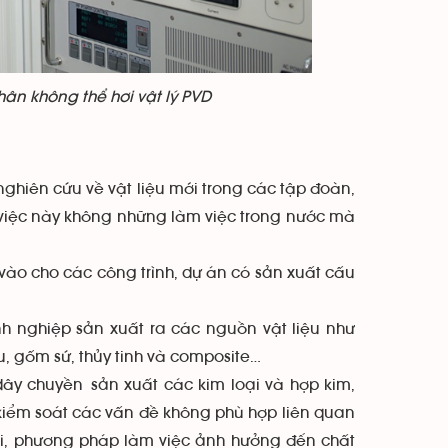
chân không thể hơi vật lý PVD
 nghiên cứu về vật liệu mới trong các tập đoàn,
việc này không những làm việc trong nước mà
u vào cho các công trình, dự án có sản xuất cấu
h nghiệp sản xuất ra các nguồn vật liệu như
u, gốm sứ, thủy tinh và composite…
dây chuyền sản xuất các kim loại và hợp kim,
, kiểm soát các vấn đề không phù hợp liên quan
ời, phương pháp làm việc ảnh hưởng đến chất