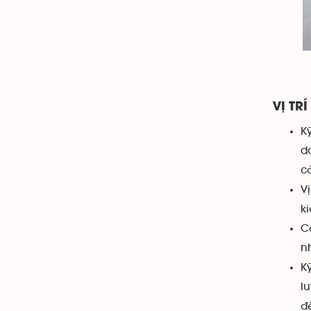
VỊ TRÍ
K
d
c
V
ki
C
n
K
l
đ