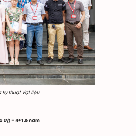
kỹ thuật Vật liệu
c sỹ) – 4+1.5 năm