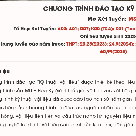
CHƯƠNG TRÌNH ĐÀO TẠO KỸ T
Mã Xét Tuyển:
MS
Tổ Hợp Xét Tuyển:
A00; A01; D07; K00 (TSA); K01 [Toá
Chỉ tiêu tuyển sinh 202
 trúng tuyển các năm trước:
THPT: 23,25(2023); 24,9(2024); 
60,99(2025)
hiệu
 trình đào tạo “Kỹ thuật vật liệu” được thiết kế theo ti
trình của MIT – Hoa Kỳ (số 1 thế giới về lĩnh vực vật liệu
trình kỹ thuật vật liệu đã được đào tạo hơn 60 năm gắn li
ục tiêu của chương trình là đào tạo nguồn nhân lực trình 
thống, vật liệu tiên tiến và cấu trúc nano từ nguyên liệu
ng nghệ tạo hình, vật liệu compozit nền kim loại, nền gốm v