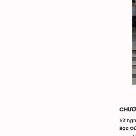
CHƯƠ
Tốt ng
Bậc Cử