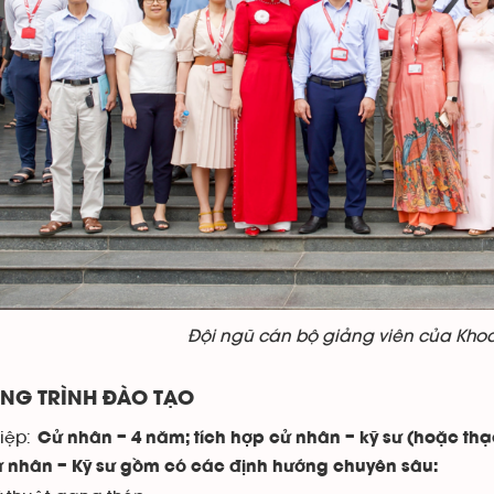
Đội ngũ cán bộ giảng viên của Khoa 
NG TRÌNH ĐÀO TẠO
hiệp:
Cử nhân – 4 năm; tích hợp cử nhân – kỹ sư (hoặc thạ
 nhân – Kỹ sư gồm có các định hướng chuyên sâu: