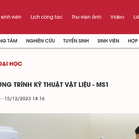
sinh viên
Lịch công tác
Thư viện ảnh
Video
Li
UNG TÂM
NGHIÊN CỨU
TUYỂN SINH
SINH VIÊN
HỢP 
ĐẠI HỌC
NG TRÌNH KỸ THUẬT VẬT LIỆU - MS1
 - 15/12/2023 14:16