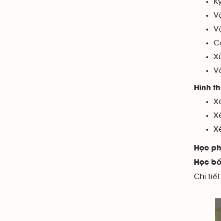
K
V
V
C
X
Vậ
Hình th
X
Xé
X
Học ph
Học bổ
Chi tiế