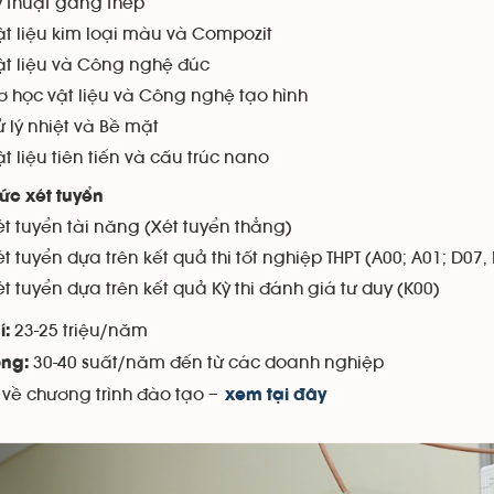
ỹ thuật gang thép
ật liệu kim loại màu và Compozit
ật liệu và Công nghệ đúc
ơ học vật liệu và Công nghệ tạo hình
ử lý nhiệt và Bề mặt
t liệu tiên tiến và cấu trúc nano
ức xét tuyển
ét tuyển tài năng (Xét tuyển thẳng)
t tuyển dựa trên kết quả thi tốt nghiệp THPT (A00; A01; D07,
ét tuyển dựa trên kết quả Kỳ thi đánh giá tư duy (K00)
23-25 triệu/năm
í:
30-40 suất/năm đến từ các doanh nghiệp
ng:
t về chương trình đào tạo –
xem tại đây