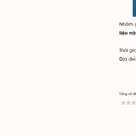
Nhằm g
liệu n
Thời gi
Địa đi
Tổng số đi