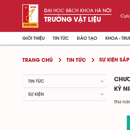
ĐẠI HỌC BÁCH KHOA HÀ NỘI
Cựu 
TRƯỜNG VẬT LIỆU
GIỚI THIỆU
TIN TỨC
ĐÀO TẠO
KHOA - TR
SỰ KIỆN SẮP
TRANG CHỦ
TIN TỨC
CHƯƠ
TIN TỨC
KỶ N
SỰ KIỆN
Thứ nă