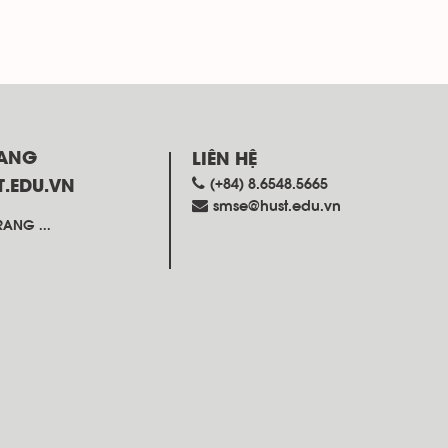
RANG
LIÊN HỆ
(+84) 8.6548.5665
T.EDU.VN
smse@hust.edu.vn
ANG ...