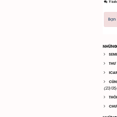
Ý kiế
Bạn 
NHỮNG
SEM
THƯ
ICAM
CÙN
(23/05
THÔ
CHƯ