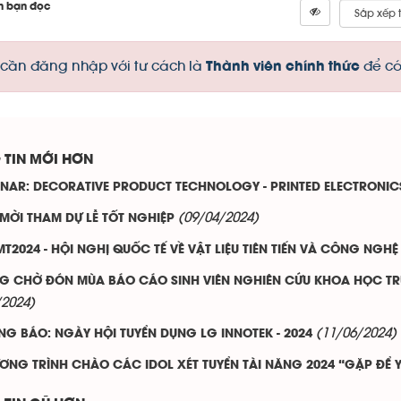
n bạn đọc
cần đăng nhập với tư cách là
để có
Thành viên chính thức
 TIN MỚI HƠN
INAR: DECORATIVE PRODUCT TECHNOLOGY - PRINTED ELECTRONICS
(09/04/2024)
 MỜI THAM DỰ LỄ TỐT NGHIỆP
T2024 - HỘI NGHỊ QUỐC TẾ VỀ VẬT LIỆU TIÊN TIẾN VÀ CÔNG NGHỆ
G CHỜ ĐÓN MÙA BÁO CÁO SINH VIÊN NGHIÊN CỨU KHOA HỌC TRƯ
/2024)
(11/06/2024)
NG BÁO: NGÀY HỘI TUYỂN DỤNG LG INNOTEK - 2024
ƠNG TRÌNH CHÀO CÁC IDOL XÉT TUYỂN TÀI NĂNG 2024 “GẶP ĐỂ 