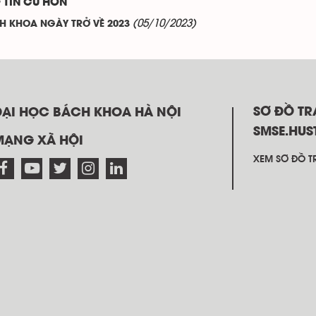
 TIN CŨ HƠN
(05/10/2023)
H KHOA NGÀY TRỞ VỀ 2023
SƠ ĐỒ T
ĐẠI HỌC BÁCH KHOA HÀ NỘI
SMSE.HUS
MẠNG XÃ HỘI
XEM SƠ ĐỒ TR