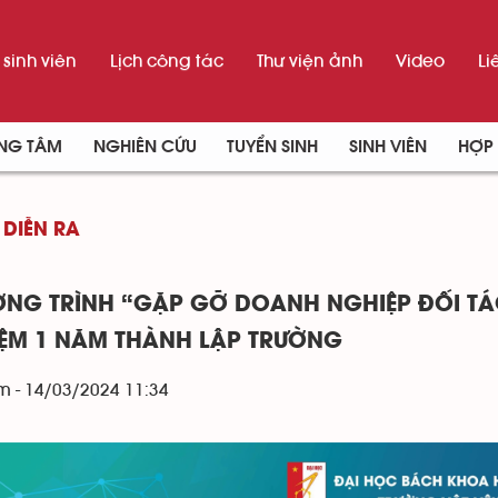
sinh viên
Lịch công tác
Thư viện ảnh
Video
Li
UNG TÂM
NGHIÊN CỨU
TUYỂN SINH
SINH VIÊN
HỢP 
 DIỄN RA
NG TRÌNH “GẶP GỠ DOANH NGHIỆP ĐỐI TÁC
IỆM 1 NĂM THÀNH LẬP TRƯỜNG
m - 14/03/2024 11:34