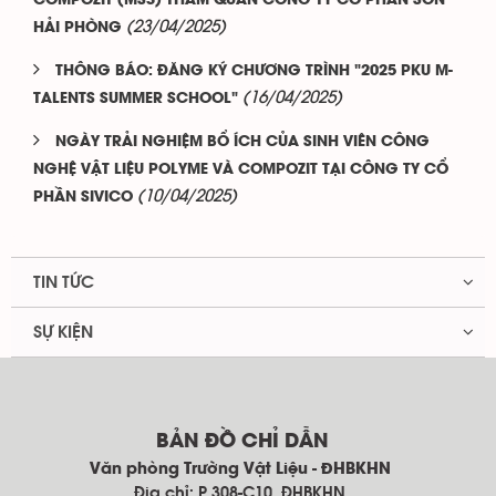
COMPOZIT (MS3) THĂM QUAN CÔNG TY CỔ PHẦN SƠN
(23/04/2025)
HẢI PHÒNG
THÔNG BÁO: ĐĂNG KÝ CHƯƠNG TRÌNH "2025 PKU M-
(16/04/2025)
TALENTS SUMMER SCHOOL"
NGÀY TRẢI NGHIỆM BỔ ÍCH CỦA SINH VIÊN CÔNG
NGHỆ VẬT LIỆU POLYME VÀ COMPOZIT TẠI CÔNG TY CỔ
(10/04/2025)
PHẦN SIVICO
TIN TỨC
SỰ KIỆN
BẢN ĐỒ CHỈ DẪN
Văn phòng Trường Vật Liệu - ĐHBKHN
Địa chỉ: P.308-C10, ĐHBKHN