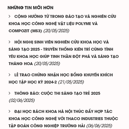
NHỮNG TIN MỚI HƠN
CỘNG HƯỞNG TỪ TRONG ĐÀO TẠO VÀ NGHIÊN CỨU
KHOA HỌC CÔNG NGHỆ VẬT LIỆU POLYME VÀ
(20/05/2025)
COMPOZIT (MS3)
HỘI NGHỊ SINH VIÊN NGHIÊN CỨU KHOA HỌC VÀ
SÁNG TẠO 2025 - TRUYỀN THỐNG KIÊN TRÌ CÙNG TÌNH
YÊU KHOA HỌC GIÚP TINH THẦN ĐỘT PHÁ VÀ SÁNG TẠO
(20/05/2025)
THĂNG HOA
LỄ TRAO CHỨNG NHẬN HỌC BỔNG KHUYẾN KHÍCH
(21/05/2025)
HỌC TẬP HỌC KỲ 2024-2
THÔNG BÁO: CUỘC THI SÁNG TẠO TRẺ 2025
(02/06/2025)
ĐẠI HỌC BÁCH KHOA HÀ NỘI THÚC ĐẨY HỢP TÁC
KHOA HỌC CÔNG NGHỆ VỚI THACO INDUSTRIES THUỘC
(06/06/2025)
TẬP ĐOÀN CÔNG NGHIỆP TRƯỜNG HẢI