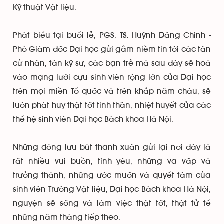
Kỹ thuật Vật liệu.
Phát biểu tại buổi lễ, PGS. TS. Huỳnh Đăng Chính -
Phó Giám đốc Đại học gửi gắm niềm tin tới các tân
cử nhân, tân kỹ sư, các bạn trẻ mà sau đây sẽ hoà
vào mạng lưới cựu sinh viên rộng lớn của Đại học
trên mọi miền Tổ quốc và trên khắp năm châu, sẽ
luôn phát huy thật tốt tinh thần, nhiệt huyết của các
thế hệ sinh viên Đại học Bách khoa Hà Nội.
Những dòng lưu bút thanh xuân gửi lại nơi đây là
rất nhiều vui buồn, tình yêu, những va vấp và
trưởng thành, những ước muốn và quyết tâm của
sinh viên Trường Vật liệu, Đại học Bách khoa Hà Nội,
nguyện sẽ sống và làm việc thật tốt, thật tử tế
những năm tháng tiếp theo.