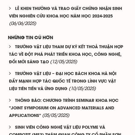
LỄ KHEN THƯỞNG VÀ TRAO GIẤY CHỨNG NHẬN SINH
VIÊN NGHIÊN CỨU KHOA HỌC NĂM HỌC 2024-2025
(06/06/2025)
NHỮNG TIN CŨ HƠN
TRƯỜNG VẬT LIỆU THAM DỰ KÝ KẾT THOẢ THUẬN HỢP
TÁC VỀ ĐỘT PHÁ PHÁT TRIỂN KHOA HỌC, CÔNG NGHỆ,
(12/05/2025)
ĐỔI MỚI SÁNG TẠO
TRƯỜNG VẬT LIỆU – ĐẠI HỌC BÁCH KHOA HÀ NỘI
ĐẨY MẠNH HỢP TÁC QUỐC TẾ TRONG LĨNH VỰC VẬT
(10/05/2025)
LIỆU TIÊN TIẾN VÀ ỨNG DỤNG
THÔNG BÁO: CHƯƠNG TRÌNH SEMINAR KHOA HỌC
"JOINT SYMPOSIUM ON ADVANCED MATERIALS AND
(05/05/2025)
APPLICATIONS"
SINH VIÊN CÔNG NGHỆ VẬT LIỆU POLYME VÀ