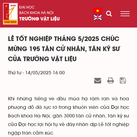
ĐẠI HỌC
BÁCH KHOA HÀ NỘI
TRƯỜNG VẬT LIỆU
LỄ TỐT NGHIỆP THÁNG 5/2025 CHÚC
MỪNG 195 TÂN CỬ NHÂN, TÂN KỸ SƯ
CỦA TRƯỜNG VẬT LIỆU
Thứ tư - 14/05/2025 16:00
Khi những tiếng ve đầu mùa hạ râm ran và hoa
phượng đỏ đã rực rỡ trong khuôn viên của Đại học
Bách khoa Hà Nội, gần 3000 tân cử nhân, tân kỹ sư
của Đại học lại hội tụ về đây nhân dịp Lễ tốt nghiệp
ngập tràn cảm xúc.