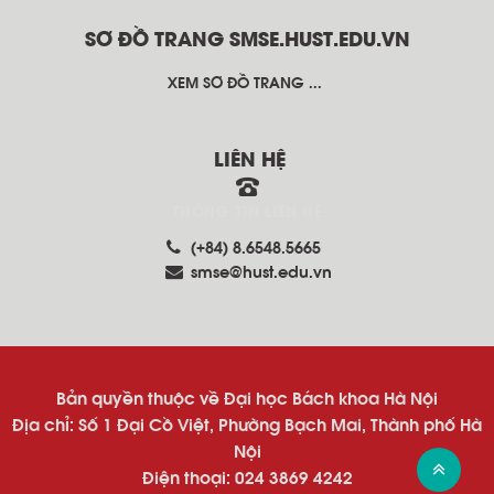
SƠ ĐỒ TRANG SMSE.HUST.EDU.VN
XEM SƠ ĐỒ TRANG ...
LIÊN HỆ
THÔNG TIN LIÊN HỆ
(+84) 8.6548.5665
smse@hust.edu.vn
Bản quyền thuộc về Đại học Bách khoa Hà Nội
Địa chỉ: Số 1 Đại Cồ Việt, Phường Bạch Mai, Thành phố Hà
Nội
Điện thoại: 024 3869 4242