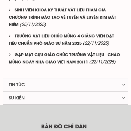
SINH VIÊN KHOA KỸ THUẬT VẬT LIỆU THAM GIA
CHƯƠNG TRÌNH ĐÀO TẠO VỀ TUYỂN VÀ LUYỆN KIM ĐẤT
(25/11/2025)
HIẾM
TRƯỜNG VẬT LIỆU CHÚC MỪNG 4 GIẢNG VIÊN ĐẠT
(22/11/2025)
TIÊU CHUẨN PHÓ GIÁO SƯ NĂM 2025
GẶP MẶT CỰU GIÁO CHỨC TRƯỜNG VẬT LIỆU - CHÀO
(22/11/2025)
MỪNG NGÀY NHÀ GIÁO VIỆT NAM 20/11
TIN TỨC
SỰ KIỆN
BẢN ĐỒ CHỈ DẪN