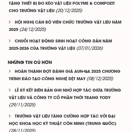
TẶNG THIẾT BỊ ĐO KÉO VẬT LIỆU POLYME & COMPOZIT
(20/12/2025)
CHO TRƯỜNG VẬT LIỆU
HỘI NGHỊ CÁN BỘ VIÊN CHỨC TRƯỜNG VẬT LIỆU NĂM
(24/12/2025)
2025
CHUỖI HOẠT ĐỘNG SINH HOẠT CÔNG DÂN NĂM
(07/01/2026)
2025-2026 CỦA TRƯỜNG VẬT LIỆU
NHỮNG TIN CŨ HƠN
HOÀN THÀNH ĐỢT ĐÁNH GIÁ AUN-QA 2025 CHƯƠNG
(08/12/2025)
TRÌNH ĐÀO TẠO CÔNG NGHỆ DỆT MAY
LỄ KÝ KẾT BIÊN BẢN GHI NHỚ HỢP TÁC GIỮA TRƯỜNG
VẬT LIỆU VÀ CÔNG TY CỔ PHẦN THỜI TRANG YODY
(29/11/2025)
TRƯỜNG VẬT LIỆU TĂNG CƯỜNG HỢP TÁC VỚI ĐẠI
HỌC KHOA HỌC KỸ THUẬT CÔN MINH (TRUNG QUỐC)
(28/11/2025)