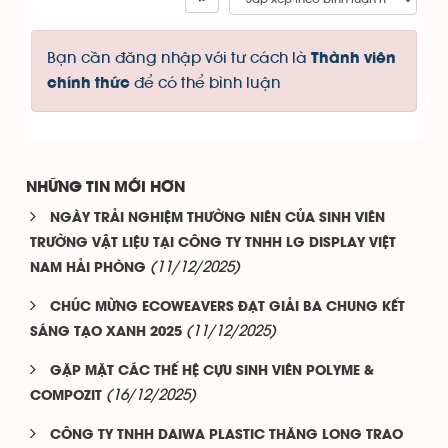
Bạn cần đăng nhập với tư cách là
Thành viên
để có thể bình luận
chính thức
NHỮNG TIN MỚI HƠN
NGÀY TRẢI NGHIỆM THƯỜNG NIÊN CỦA SINH VIÊN
TRƯỜNG VẬT LIỆU TẠI CÔNG TY TNHH LG DISPLAY VIỆT
(11/12/2025)
NAM HẢI PHÒNG
CHÚC MỪNG ECOWEAVERS ĐẠT GIẢI BA CHUNG KẾT
(11/12/2025)
SÁNG TẠO XANH 2025
GẶP MẶT CÁC THẾ HỆ CỰU SINH VIÊN POLYME &
(16/12/2025)
COMPOZIT
CÔNG TY TNHH DAIWA PLASTIC THĂNG LONG TRAO