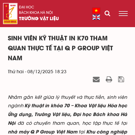
ĐẠI HỌC
BÁCH KHOA HÀ NỘI
TRƯỜNG VẬT LIỆU
SINH VIÊN KỸ THUẬT IN K70 THAM
QUAN THỰC TẾ TẠI Q P GROUP VIỆT
NAM
Thứ hai - 08/12/2025 18:23
Nhằm gắn kết giữa lý thuyết và thực tiễn, sinh viên
ngành
Kỹ thuật in khóa 70 – Khoa Vật liệu Hóa học
Ứng dụng, Trường Vật liệu, Đại học Bách khoa Hà
đã có chuyến tham quan, học tập thực tế tại
Nội
tại
nhà máy Q P Group Việt Nam
Khu công nghiệp