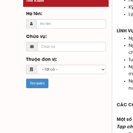
H
TÌM KIẾM
Kỹ
Họ tên:
L
LĨNH V
Chức vụ:
N
N
c
T
Thuộc đơn vị:
N
m
N
n
CÁC CÔ
Một số
Tạp ch