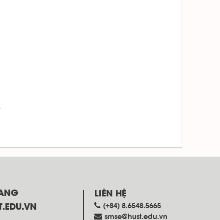
.
RANG
LIÊN HỆ
(+84) 8.6548.5665
T.EDU.VN
smse@hust.edu.vn