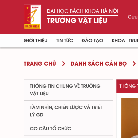
ĐẠI HỌC BÁCH KHOA HÀ NỘI
Cựu 
TRƯỜNG VẬT LIỆU
GIỚI THIỆU
TIN TỨC
ĐÀO TẠO
KHOA - TR
TRANG CHỦ
DANH SÁCH CÁN BỘ
THÔNG TIN CHUNG VỀ TRƯỜNG
THÔNG 
VẬT LIỆU
TẦM NHÌN, CHIẾN LƯỢC VÀ TRIẾT
LÝ GD
CƠ CẤU TỔ CHỨC