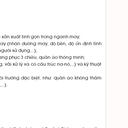
 sản xuất tinh gọn trong ngành may;
ay (nhăn đường may, độ bền, độ ổn định tính
 người sử dụng,…);
rang phục 3 chiều, quần áo thông minh;
 vải xử lý và có cấu trúc na-nô,…) và kỹ thuật
ôi trường đặc biệt, như: quần áo không thấm
,…).