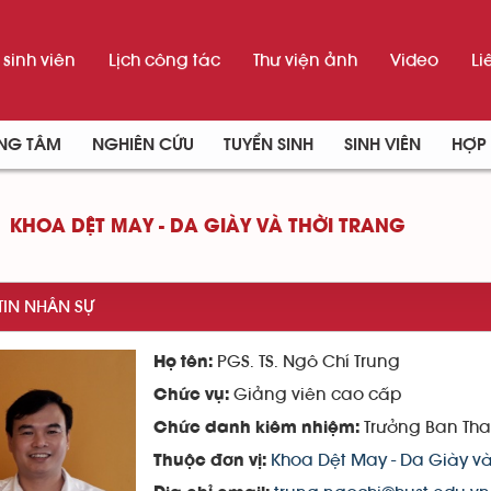
sinh viên
Lịch công tác
Thư viện ảnh
Video
Li
UNG TÂM
NGHIÊN CỨU
TUYỂN SINH
SINH VIÊN
HỢP 
KHOA DỆT MAY - DA GIÀY VÀ THỜI TRANG
TIN NHÂN SỰ
PGS. TS. Ngô Chí Trung
Họ tên:
Giảng viên cao cấp
Chức vụ:
Trưởng Ban Tha
Chức danh kiêm nhiệm:
Khoa Dệt May - Da Giày và
Thuộc đơn vị: