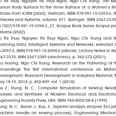
o Thi Thuy, Nguyen Thi Thuy Ngoc, Ngo Chi Trung, The Me
uman Body Surface to the Inner Surface of a Women’s Shir
rticles from ICISN (2022), Vietnam, ISBN 978-981-19-3393-6, 
etworks and Systems, volume 471, Springer, ISSN 2367-3370,
0.1007/978-981-19-3394-3_37, Scopus Book Series Scopus pr
ystems (2022)
o Thi Thuy, Nguyen Thi Thuy Ngoc, Ngo Chi Trung and 
canning Data, Intelligent Systems and Networks, selected a
6-2093-5, ISBN 978-981-16-2094-2 (eBook), Lecture Notes in N
67-3370, ISSN 2367-3389 (electronic), p. 362-372 (2021)
uu Hoang, Ngo Chi Trung, Research on the Flattening of th
roceedings The first international conference on Mate
evelopment, Research Development in Industrial Material, 
y 18-19, 2018, p. 452-459, vol. 1 (2018)
us Z.; Trung, N. C., Computer Simulation of Sewing Needl
nalysis and Synthesis of Modern Electrical and Electron
ngineering Society Press, USA, ISBN 960-8052-08-4 (1999)
ung, N. C., Beran J., Kus, Z., Teplotní analýza strojové šicí 
achine needle on sewing process), Engineering Mechanic