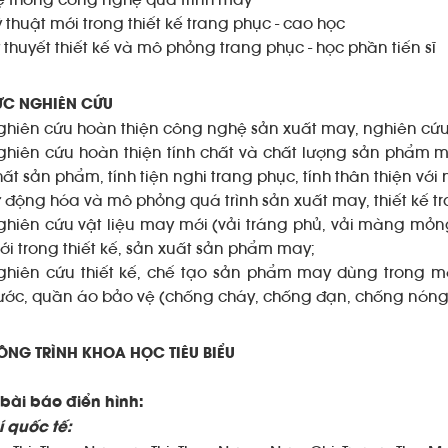
ệ thống công nghệ quá trình may
 thuật mới trong thiết kế trang phục - cao học
ý thuyết thiết kế và mô phỏng trang phục - học phần tiến sĩ
ỰC NGHIÊN CỨU
ghiên cứu hoàn thiện công nghệ sản xuất may, nghiên cứu
ghiên cứu hoàn thiện tính chất và chất lượng sản phẩm m
hất sản phẩm, tính tiện nghi trang phục, tính thân thiện với
ự động hóa và mô phỏng quá trình sản xuất may, thiết kế t
ghiên cứu vật liệu may mới (vải tráng phủ, vải màng mỏng,
ới trong thiết kế, sản xuất sản phẩm may;
ghiên cứu thiết kế, chế tạo sản phẩm may dùng trong m
ước, quần áo bảo vệ (chống cháy, chống đạn, chống nóng
NG TRÌNH KHOA HỌC TIÊU BIỂU
 bài báo điển hình:
í quốc tế: