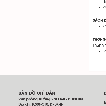
H
V
SÁCH Đ
K
THÔNG 
Thành t
B
BẢN ĐỒ CHỈ DẪN
Văn phòng Trường Vật Liệu - ĐHBKHN
Địa chỉ: P.308-C10, ĐHBKHN