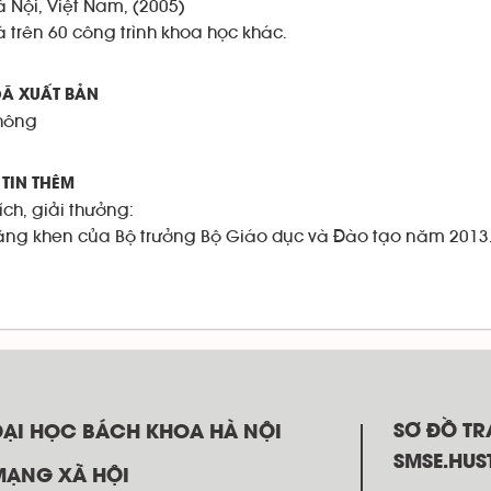
à Nội, Việt Nam, (2005)
à trên 60 công trình khoa học khác.
Ã XUẤT BẢN
hông
TIN THÊM
ích, giải thưởng:
ằng khen của Bộ trưởng Bộ Giáo dục và Đào tạo năm 2013
SƠ ĐỒ T
ĐẠI HỌC BÁCH KHOA HÀ NỘI
SMSE.HUS
MẠNG XÃ HỘI