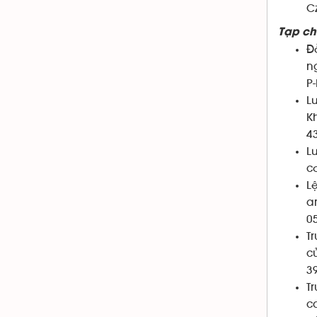
C
Tạp ch
Đ
n
P-
L
K
4
L
cơ
Lệ
a
0
Tr
c
39
T
c