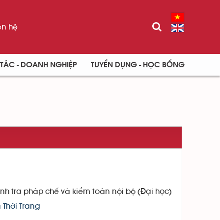
ên hệ
TÁC - DOANH NGHIỆP
TUYỂN DỤNG - HỌC BỔNG
nh tra pháp chế và kiểm toán nội bộ (Đại học)
 Thời Trang