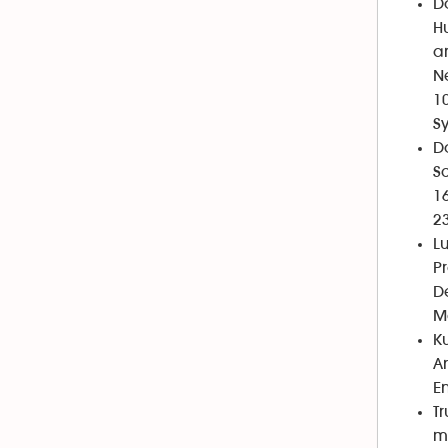
D
H
a
N
1
S
D
S
1
23
L
P
D
Ma
K
A
E
Tr
m