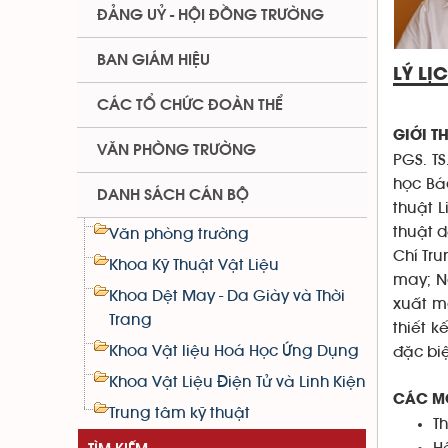
ĐẢNG UỶ - HỘI ĐỒNG TRƯỜNG
BAN GIÁM HIỆU
LÝ LỊ
CÁC TỔ CHỨC ĐOÀN THỂ
GIỚI T
VĂN PHÒNG TRƯỜNG
PGS. T
học Bá
DANH SÁCH CÁN BỘ
thuật 
thuật 
Văn phòng trường
Chí Tr
Khoa Kỹ Thuật Vật Liệu
may; N
Khoa Dệt May - Da Giày và Thời
xuất m
Trang
thiết 
Khoa Vật liệu Hoá Học Ứng Dụng
đặc biệ
Khoa Vật Liệu Điện Tử và Linh Kiện
CÁC M
Trung tâm kỹ thuật
T