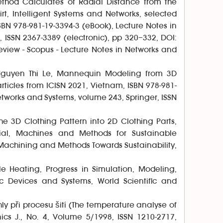
thod Calculates of Radial Distance from the
t, Intelligent Systems and Networks, selected
ISBN 978-981-19-3394-3 (eBook), Lecture Notes in
 ISSN 2367-3389 (electronic), pp 320–332, DOI:
eview - Scopus - Lecture Notes in Networks and
Nguyen Thi Le, Mannequin Modeling from 3D
rticles from ICISN 2021, Vietnam, ISBN 978-981-
etworks and Systems, volume 243, Springer, ISSN
e 3D Clothing Pattern into 2D Clothing Parts,
rial, Machines and Methods for Sustainable
Machining and Methods Towards Sustainability,
e Heating, Progress in Simulation, Modeling,
ic Devices and Systems, World Scientific and
jehly při procesu šití (The temperature analyse of
s J., No. 4, Volume 5/1998, ISSN 1210-2717,