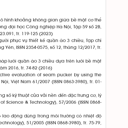
p mô hình khoảng không gian giữa bề mặt cơ thể
ng đại học Công nghiệp Hà Nội, Tập 59 số 2B,
3.091, tr. 119-125 (2023)
ười phục vụ thiết kế quần áo 3 chiều, Tạp chí
Yên, ISSN 2354-0575, số 12, tháng 12/2017, tr.
p lưới quần áo 3 chiều dựa trên lưới bề mặt
ăm 2016, tr. 74-82 (2016)
Objective evaluation of seam pucker by using the
Nội, Việt Nam 61/2007 (ISSN 0863-3980), tr. 01-
ông số kỹ thuật của vải nền đến đặc trưng cơ, lý
of Science & Technology), 57/2006 (ISSN 0868-
hộ lao động dùng trong môi trường có nhiệt độ
hnology), 51/2005 (ISSN 0868-3980), tr. 75-79,