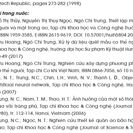
zech Republic, pages 273-282 (1998)
í trong nước:
ỗ Thị Thủy, Nguyễn Thị Thúy Ngọc, Ngô Chí Trung, Thiết lậ
gười và mặt trong áo, Tạp chí Khoa học và Công nghệ Trườ
ISSN 1959-3585, E-ISSN 2615-9619, DOI: 10.57001/huih5804.202
ưu Hoàng, Ngô Chí Trung, Xử lý dữ liệu quét mẫu cơ thể ng
hoa học & Công nghệ, trường đại học Sư phạm Kỹ thuật Hưng 
3-49 (2017)
ưu Hoàng, Ngô Chí Trung, Nghiên cứu xây dựng phương phá
 thể người, Tạp chí Cơ khí Việt Nam, ISSN 0866-7056, số 10 n
, N. T.; Trung, N.C.; Chin, L.H.; Vinh, N. V.; Thành L. Đ., 
rtificial neural network, Tạp chí Khoa học & Công nghệ, Hà 
5 (2007)
ung, N. C.; Nam, T. M.; Thao, H. T.: Ảnh hưởng của một số th
ủa vải tráng phủ, Tạp chí Khoa học & Công nghệ (Journal 
80), tr. 112-114, Hanoi, Vietnam (2006)
rung, N.C.; Ngoc, N. T.: Nghiên cứu thiết kế quần áo bảo 
ao, Tạp chí Khoa học & Công nghệ (Journal of Science & Tec