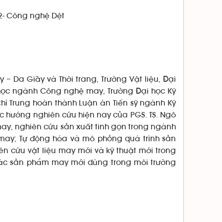
2- Công nghệ Dệt
 – Da Giầy và Thời trang, Trường Vật liệu, Đại
i học ngành Công nghệ may, Trường Đại học Kỹ
hí Trung hoàn thành Luận án Tiến sỹ ngành Kỹ
ác hướng nghiên cứu hiện nay của PGS. TS. Ngô
ay, nghiên cứu sản xuất tinh gọn trong ngành
 may; Tự động hóa và mô phỏng quá trình sản
ên cứu vật liệu may mới và kỹ thuật mới trong
o các sản phẩm may mới dùng trong môi trường