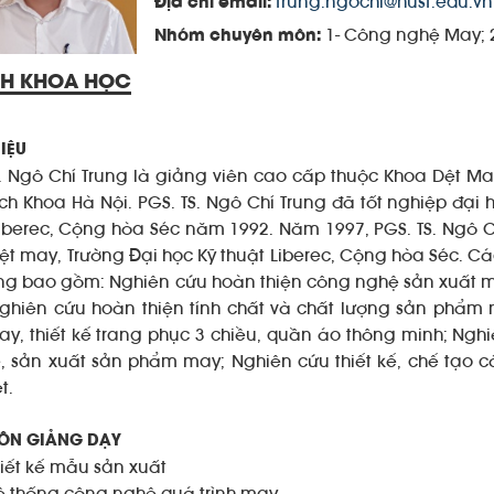
trung.ngochi@hust.edu.vn
Địa chỉ email:
1- Công nghệ May; 
Nhóm chuyên môn:
CH KHOA HỌC
HIỆU
S. Ngô Chí Trung là giảng viên cao cấp thuộc Khoa Dệt May
ch Khoa Hà Nội. PGS. TS. Ngô Chí Trung đã tốt nghiệp đạ
Liberec, Cộng hòa Séc năm 1992. Năm 1997, PGS. TS. Ngô C
dệt may, Trường Đại học Kỹ thuật Liberec, Cộng hòa Séc. C
ung bao gồm: Nghiên cứu hoàn thiện công nghệ sản xuất m
ghiên cứu hoàn thiện tính chất và chất lượng sản phẩm
ay, thiết kế trang phục 3 chiều, quần áo thông minh; Nghi
kế, sản xuất sản phẩm may; Nghiên cứu thiết kế, chế tạ
t.
ÔN GIẢNG DẠY
hiết kế mẫu sản xuất