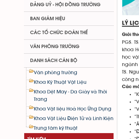
ĐẢNG UỶ - HỘI ĐỒNG TRƯỜNG
BAN GIÁM HIỆU
LÝ LỊ
CÁC TỔ CHỨC ĐOÀN THỂ
Giới th
PGS. TS
VĂN PHÒNG TRƯỜNG
khoa H
học vậ
DANH SÁCH CÁN BỘ
ngành 
TS. Ng
Văn phòng trường
công ng
Khoa Kỹ Thuật Vật Liệu
Các mô
Khoa Dệt May - Da Giày và Thời
“
Trang
“V
Khoa Vật liệu Hoá Học Ứng Dụng
“V
“T
Khoa Vật Liệu Điện Tử và Linh Kiện
“
Trung tâm kỹ thuật
“