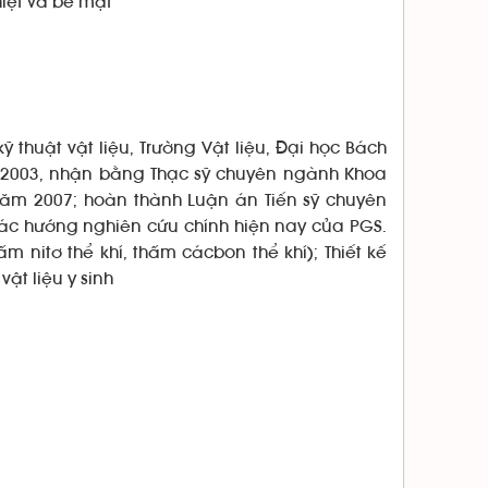
nhiệt và bề mặt
 thuật vật liệu, Trường Vật liệu, Đại học Bách
m 2003, nhận bằng Thạc sỹ chuyên ngành Khoa
 năm 2007; hoàn thành Luận án Tiến sỹ chuyên
Các hướng nghiên cứu chính hiện nay của PGS.
nitơ thể khí, thấm cácbon thể khí); Thiết kế
ật liệu y sinh