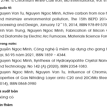
 27wt.% Chromium White Cast Iron, ISIJ International, Vol. 6
quốc tế:
guyen Van Tu, Nguyen Ngoc Minh, Active carbon from rice hu
nd minimize environmental pollution, The 15th ISEPD 201
rocessing and Design, January 12~15, 2014, ISBN 978-89-570
rinh Van Trung, Nguyen Ngoc Minh, Fabrication of Silico
nd Diatomite by Electric Arc Furnaces, Materials Science For
trong nước:
guyễn Ngọc Minh, Công nghệ ủ mềm áp dụng cho gang tr
oại, Số 95 năm 2021, ISSN 1859 – 4344.
guyen Ngoc Minh, Synthesis of Hydroxyapatite Crystal Nano
nd Technology, No 142 (A) (2020), ISSN 2354-1083.
guyen Ngoc Minh, Nguyen Van Tu, Influence of Chromi
roperties of Gas Nitriding Layer onto C20 and 20CrMo Stee
2014), ISSN 0868-3980
ã xuất bản
hông có
in thêm