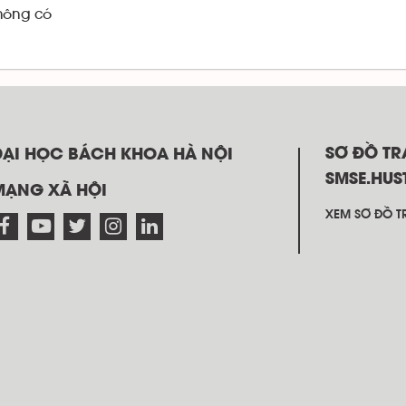
hông có
SƠ ĐỒ T
ĐẠI HỌC BÁCH KHOA HÀ NỘI
SMSE.HUS
MẠNG XÃ HỘI
XEM SƠ ĐỒ TR