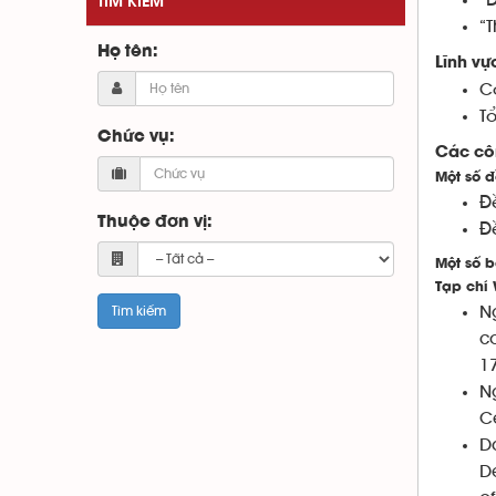
“
TÌM KIẾM
“
Họ tên:
Lĩnh vự
C
Tổ
Chức vụ:
Các côn
Một số đ
Đ
Thuộc đơn vị:
Đ
Một số b
Tạp chí 
N
c
17
N
Ce
D
D