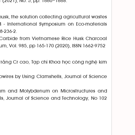
1 (2021), No. 5, pp. 1660–1668.
sk, the solution collecting agricultural wastes
4 - International Symposium on Eco-materials
8-236-2.
n Carbide from Vietnamese Rice Husk Charcoal
um, Vol. 985, pp 165-170 (2020), ISSN 1662-9752
ắng Cr cao, Tạp chí Khoa học công nghệ kim
wires by Using Clamshells, Journal of Science
um and Molybdenum on Microstructures and
ls, Journal of Science and Technology, No 102