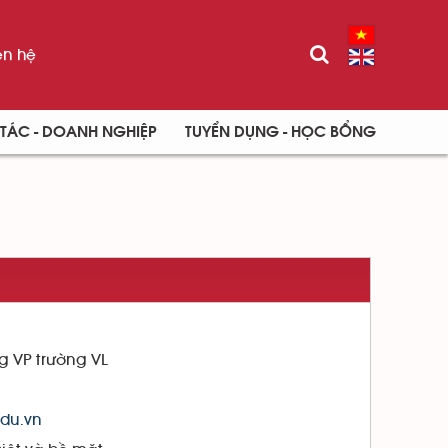
ên hệ
TÁC - DOANH NGHIỆP
TUYỂN DỤNG - HỌC BỔNG
g VP trường VL
du.vn