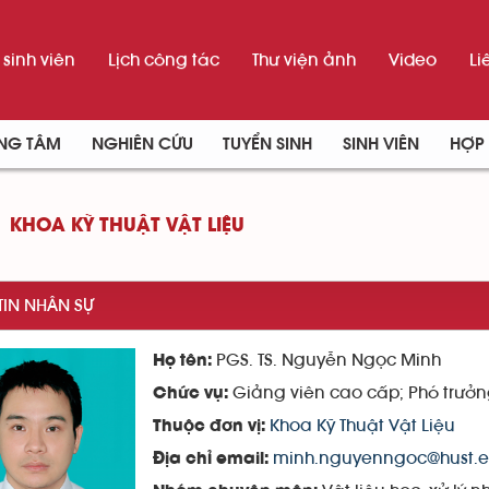
sinh viên
Lịch công tác
Thư viện ảnh
Video
Li
UNG TÂM
NGHIÊN CỨU
TUYỂN SINH
SINH VIÊN
HỢP 
KHOA KỸ THUẬT VẬT LIỆU
TIN NHÂN SỰ
PGS. TS. Nguyễn Ngọc Minh
Họ tên:
Giảng viên cao cấp; Phó trưởn
Chức vụ:
Khoa Kỹ Thuật Vật Liệu
Thuộc đơn vị:
minh.nguyenngoc@hust.e
Địa chỉ email: