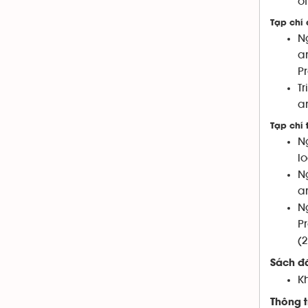
of
Tạp chí 
N
a
P
T
a
Tạp chí 
N
l
N
a
N
P
(
Sách đ
K
Thông t