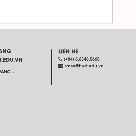
RANG
LIÊN HỆ
(+84) 8.6548.5665
T.EDU.VN
smse@hust.edu.vn
ANG ...