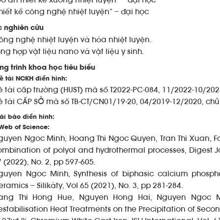
Đồ án thiết kế xưởng nhiệt luyện” – đại học
Thiết kế công nghệ nhiệt luyện” – đại học
c nghiên cứu
ông nghệ nhiệt luyện và hóa nhiệt luyện.
ng hợp vật liệu nano và vật liệu y sinh.
g trình khoa học tiêu biểu
ề tài NCKH điển hình:
ề tài cấp trường (HUST) mã số T2022-PC-084, 11/2022-10/202
ề tài CẤP SỞ mã số TB-CT/CN01/19-20, 04/2019-12/2020, chủ
ài báo điển hình:
Web of Science:
guyen Ngoc Minh, Hoang Thi Ngoc Quyen, Tran Thi Xuan, Fa
ombination of polyol and hydrothermal processes, Digest J
 (2022), No. 2, pp 597-605.
guyen Ngoc Minh, Synthesis of biphasic calcium phosphat
ramics – Silikáty, Vol 65 (2021), No. 3, pp 281-284.
ang Thi Hong Hue, Nguyen Hong Hai, Nguyen Ngoc Mi
estabilisation Heat Treatments on the Precipitation of Secon