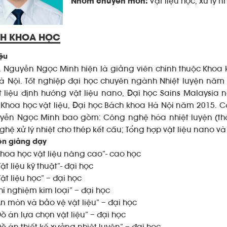
Vật liệu học, xử lý 
Nhóm chuyên môn:
CH KHOA HỌC
iệu
. Nguyễn Ngọc Minh hiện là giảng viên chính thuộc Khoa kỹ
à Nội. Tốt nghiệp đại học chuyên ngành Nhiệt luyện nă
t liệu định hướng vật liệu nano, Đại học Sains Malaysia
Khoa học vật liệu, Đại học Bách khoa Hà Nội năm 2015. 
uyễn Ngọc Minh bao gồm: Công nghệ hóa nhiệt luyện (thấm 
hệ xử lý nhiệt cho thép kết cấu; Tổng hợp vật liệu nano và v
n giảng dạy
Khoa học vật liệu nâng cao”- cao học
ật liệu kỹ thuật”- đại học
ật liệu học” – đại học
hí nghiệm kim loại” – đại học
Ăn mòn và bảo vệ vật liệu” – đại học
Đồ án lựa chọn vật liệu” – đại học