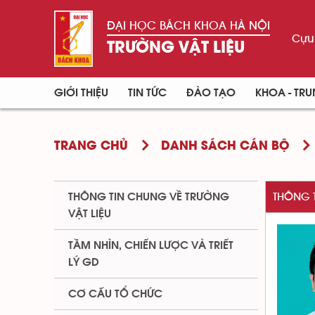
ĐẠI HỌC BÁCH KHOA HÀ NỘI
Cựu 
TRƯỜNG VẬT LIỆU
GIỚI THIỆU
TIN TỨC
ĐÀO TẠO
KHOA - TR
TRANG CHỦ
DANH SÁCH CÁN BỘ
THÔNG TIN CHUNG VỀ TRƯỜNG
THÔNG 
VẬT LIỆU
TẦM NHÌN, CHIẾN LƯỢC VÀ TRIẾT
LÝ GD
CƠ CẤU TỔ CHỨC