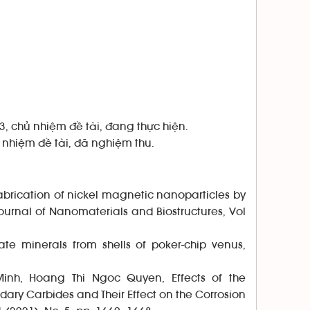
3, chủ nhiệm đề tài, đang thực hiện.
 nhiệm đề tài, đã nghiệm thu.
brication of nickel magnetic nanoparticles by
ournal of Nanomaterials and Biostructures, Vol
e minerals from shells of poker-chip venus,
nh, Hoang Thi Ngoc Quyen, Effects of the
dary Carbides and Their Effect on the Corrosion