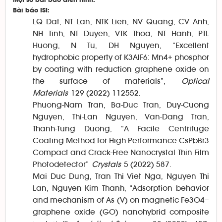
Một số bài báo điển hình
:
Bài báo ISI:
LQ Dat, NT Lan, NTK Lien, NV Quang, CV Anh,
NH Tinh, NT Duyen, VTK Thoa, NT Hanh, PTL
Huong, N Tu, DH Nguyen, “Excellent
hydrophobic property of K3AlF6: Mn4+ phosphor
by coating with reduction graphene oxide on
the surface of materials”,
Optical
Materials
129 (2022) 112552.
Phuong-Nam Tran, Ba-Duc Tran, Duy-Cuong
Nguyen, Thi-Lan Nguyen, Van-Dang Tran,
Thanh-Tung Duong, “A Facile Centrifuge
Coating Method for High-Performance CsPbBr3
Compact and Crack-Free Nanocrystal Thin Film
Photodetector”
Crystals
5 (2022) 587.
Mai Duc Dung, Tran Thi Viet Nga, Nguyen Thi
Lan, Nguyen Kim Thanh, “Adsorption behavior
and mechanism of As (V) on magnetic Fe3O4–
graphene oxide (GO) nanohybrid composite