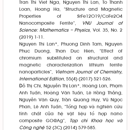
Tran Thi Viet Nga, Nguyen Thi Lan, To Thanh
Loan, Hoang Ha, “Structure and Magnetic
Properties of SrFe12O19/CoFe2O4
Nanocomposite Ferrite”,
VNU Journal of
Science: Mathematics – Physics
, Vol. 35, No. 2
(2019) 1-11.
Nguyen Thi Lan*, Phuong Dinh Tam, Nguyen
Phuc Duong, Than Duc Hien, “Effect of
chromium substituted on structural and
magnetic characterization lithium ferrite
nanoparticles”,
Vietnam Journal of Chemistry,
International Edition
, 55(4) (2017) 521-526.
Đỗ Thị Chi, Nguyễn Thị Lan*, Hoàng Lan, Phạm
Anh Tuấn, Hoàng Văn Tuấn, Lê Hồng Thắng,
Nguyễn Văn Quy, Trần Quang Huy, Vũ Ngọc
Phan, Lê Anh Tuấn, “Tổng hợp và nghiên cứu
tính chất của hệ vật liệu tổ hợp nano
composite GO@Ag”,
Tạp chí Khoa học và
Công nghệ
52 (3C) (2014) 579-585.