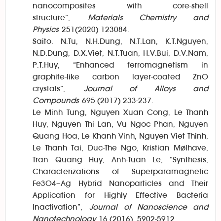
nanocomposites with core-shell
structure”,
Materials Chemistry and
Physics
251(2020) 123084.
Saito. N.Tu, N.H.Dung, N.T.Lan, K.T.Nguyen,
N.D.Dung, D.X.Viet, N.T.Tuan, H.V.Bui, D.V.Nam,
P.T.Huy, “Enhanced ferromagnetism in
graphite-like carbon layer-coated ZnO
crystals”,
Journal of Alloys and
Compounds
695 (2017) 233-237.
Le Minh Tung, Nguyen Xuan Cong, Le Thanh
Huy, Nguyen Thi Lan, Vu Ngoc Phan, Nguyen
Quang Hoa, Le Khanh Vinh, Nguyen Viet Thinh,
Le Thanh Tai, Duc-The Ngo, Kristian Mølhave,
Tran Quang Huy, Anh-Tuan Le, “Synthesis,
Characterizations of Superparamagnetic
Fe3O4–Ag Hybrid Nanoparticles and Their
Application for Highly Effective Bacteria
Inactivation”,
Journal of Nanoscience and
Nanotechnology
16 (2016), 5902-5912.