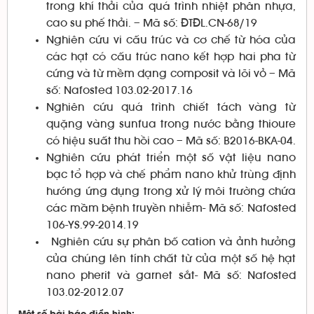
trong khí thải của quá trình nhiệt phân nhựa,
cao su phế thải. – Mã số: ĐTĐL.CN-68/19
Nghiên cứu vi cấu trúc và cơ chế từ hóa của
các hạt có cấu trúc nano kết hợp hai pha từ
cứng và từ mềm dạng composit và lõi vỏ – Mã
số: Nafosted 103.02-2017.16
Nghiên cứu quá trình chiết tách vàng từ
quặng vàng sunfua trong nước bằng thioure
có hiệu suất thu hồi cao – Mã số: B2016-BKA-04.
Nghiên cứu phát triển một số vật liệu nano
bạc tổ hợp và chế phẩm nano khử trùng định
hướng ứng dụng trong xử lý môi trường chứa
các mầm bệnh truyền nhiễm- Mã số: Nafosted
106-YS.99-2014.19
Nghiên cứu sự phân bố cation và ảnh hưởng
của chúng lên tính chất từ của một số hệ hạt
nano pherit và garnet sắt- Mã số: Nafosted
103.02-2012.07