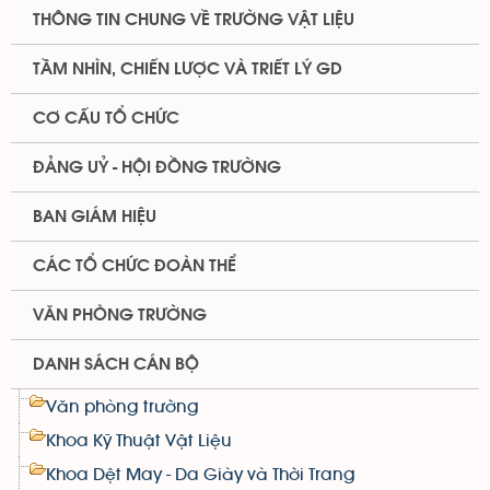
THÔNG TIN CHUNG VỀ TRƯỜNG VẬT LIỆU
TẦM NHÌN, CHIẾN LƯỢC VÀ TRIẾT LÝ GD
CƠ CẤU TỔ CHỨC
ĐẢNG UỶ - HỘI ĐỒNG TRƯỜNG
BAN GIÁM HIỆU
CÁC TỔ CHỨC ĐOÀN THỂ
VĂN PHÒNG TRƯỜNG
DANH SÁCH CÁN BỘ
Văn phòng trường
Khoa Kỹ Thuật Vật Liệu
Khoa Dệt May - Da Giày và Thời Trang