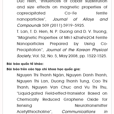
Duc Hien, “Influences of cobalt substitution
and size effects on magnetic properties of
coprecipitated Co–Fe ferrite
nanoparticles”,
Journal of Alloys and
Compounds
509 (2011) 5919–5925.
T. Lan, T. D. Hien, N. P. Duong and D. V. Truong,
“Magnetic Properties of Mn1-xZnxFe2O4 Ferrite
Nanoparticles Prepared by Using Co-
Precipitation”,
Journal of the Korean Physical
Society
, Vol. 52, No. 5, May 2008, pp. 1522-1525.
Bài
báo quốc tế khác:
Bài báo trên các tạp chí khoa học quốc gia:
Nguyen Thi Thanh Ngân, Nguyen Danh Thanh,
Nguyen Thi Lan, Duong Thanh Tung, Cao Thi
Thanh, Nguyen Van Chuc and Vu Thi Thu,
“Liquid-gated Field-effect-transistor Based on
Chemically Reduced Graphene Oxide for
Sensing Neurotransmitter
Acetylthiocholine”,
Communications in