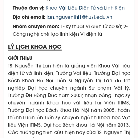
Khoa Vật Liệu Điện Tử và Linh Kiện
Thuộc đơn vị:
lan.nguyenthi1@hust.edu.vn
Địa chỉ email:
1- Kỹ thuật Vi điện tử cơ sở; 2-
Nhóm chuyên môn:
Công nghệ chế tạo linh kiện Vi điện tử
LÝ LỊCH KHOA HỌC
GIỚI THIỆU
TS. Nguyễn Thị Lan hiện là giảng viên Khoa Vật liệu
điện tử và linh kiện, Trường Vật liệu, Trường Đại học
Bách Khoa Hà Nội. Tiễn sĩ Nguyễn Thị Lan đã tốt
nghiệp Đại học chuyên ngành Sư phạm Vật lý,
Trường ĐH Hồng Đức năm 2003; nhận bằng Thạc sỹ
chuyên ngành Khoa học vật liệu tại Viện ITIMS,
Trường Đại học Bách Khoa Hà Nội năm 2005; hoàn
thành Luận án Tiến sỹ chuyên ngành Khoa học Vật
liệu Viện ITIMS, Đại học Bách khoa Hà Nội năm 2013.
Các hướng nghiên cứu hiện nay của TS. Nguyễn Thị