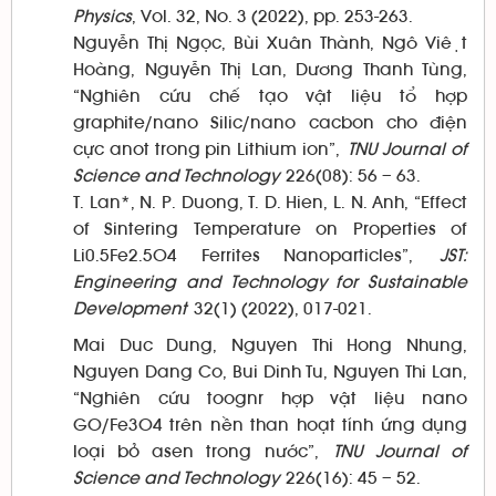
Physics
, Vol. 32, No. 3 (2022), pp. 253-263.
Nguyễn Thị Ngọc, Bùi Xuân Thành, Ngô Việt
Hoàng, Nguyễn Thị Lan, Dương Thanh Tùng,
“Nghiên cứu chế tạo vật liệu tổ hợp
graphite/nano Silic/nano cacbon cho điện
cực anot trong pin Lithium ion”,
TNU Journal of
Science and Technology
226(08): 56 – 63.
T. Lan*, N. P. Duong, T. D. Hien, L. N. Anh, “Effect
of Sintering Temperature on Properties of
Li0.5Fe2.5O4 Ferrites Nanoparticles”,
JST:
Engineering and Technology for Sustainable
Development
32(1) (2022), 017-021.
Mai Duc Dung, Nguyen Thi Hong Nhung,
Nguyen Dang Co, Bui Dinh Tu, Nguyen Thi Lan,
“Nghiên cứu toognr hợp vật liệu nano
GO/Fe3O4 trên nền than hoạt tính ứng dụng
loại bỏ asen trong nước”,
TNU Journal of
Science and Technology
226(16): 45 – 52.