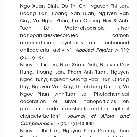
Ngo Xuan Dinh, Do Thi Chi, Nguyen Thi Lan,
Hoang Lan, Hoang Van Tuan, Nguyen Van
Quy, Vu Ngoc Phan, Tran Quang Huy & Anh-
Tuan Le, “Water-dispersible silver
nanoparticles-decorated carbon
nanomaterials: synthesis and enhanced
antibacterial activity”,
Applied Physics
A 119
(2015), 85.
Nguyen Thi Lan, Ngo Xuan Dinh, Nguyen Duy
Hung, Hoang Lan, Pham Anh Tuan, Nguyen
Ngoc Trung, Nguyen Quang Hoa, Tran Quang
Huy, Nguyen Van Quy, Thanh-Tung Duong, Vu
Ngoc Phan, Anh-Tuan Le, “Photochemical
decoration of silver nanoparticles on
graphene oxide nanosheets and their optical
characterization”,
Journal of Alloys and
Compounds
615 (2014) 843-848.
Nguyen Thi Lan, Nguyen Phuc Duong, Than