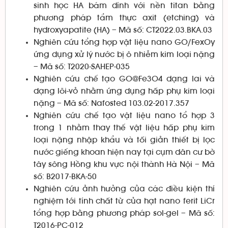
sinh học HA bám dính với nền titan bằng
phương pháp tẩm thực axit (etching) và
hydroxyapatite (HA) – Mã số: CT2022.03.BKA.03
Nghiên cứu tổng hợp vật liệu nano GO/FexOy
ứng dụng xử lý nước bị ô nhiễm kim loại nặng
– Mã số: T2020-SAHEP-035
Nghiên cứu chế tạo GO@Fe3O4 dạng lai và
dạng lõi-vỏ nhằm ứng dụng hấp phụ kim loại
nặng – Mã số: Nafosted 103.02-2017.357
Nghiên cứu chế tạo vật liệu nano tổ hợp 3
trong 1 nhằm thay thế vật liệu hấp phụ kim
loại nặng nhập khẩu và tối giản thiết bị lọc
nước giếng khoan hiện nay tại cụm dân cư bờ
tây sông Hồng khu vực nội thành Hà Nội – Mã
số: B2017-BKA-50
Nghiên cứu ảnh hưởng của các điều kiện thí
nghiệm tới tính chất từ của hạt nano ferit LiCr
tổng hợp bằng phương pháp sol-gel – Mã số:
T2016-PC-012