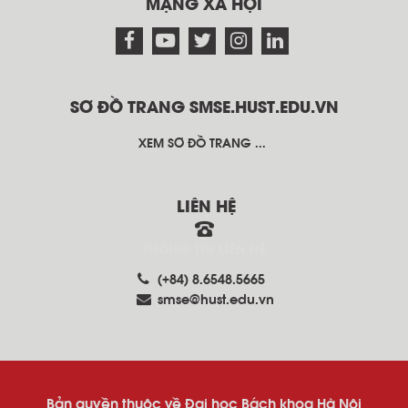
MẠNG XÃ HỘI
SƠ ĐỒ TRANG SMSE.HUST.EDU.VN
XEM SƠ ĐỒ TRANG ...
LIÊN HỆ
THÔNG TIN LIÊN HỆ
(+84) 8.6548.5665
smse@hust.edu.vn
Bản quyền thuộc về Đại học Bách khoa Hà Nội