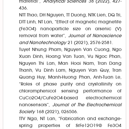
material”,
Analytical Sciences
38 (2022), 427-
436.
NTT Thao, DH Nguyen, TT Duong, NTK Lien, DQ Tri,
DTT Linh, NT Lan, “Effect of magnetic magnetite
(Fe3O4) nanoparticle size on arsenic (V)
removal from water”,
Journal of Nanoscience
and Nanotechnology
21 (2021), 2576-2581.
Tuyet Nhung Pham, Nguyen Van Cuong, Ngo
Xuan Dinh, Hoang Van Tuan, Vu Ngoc Phan,
Nguyen Thi Lan, Man Hoai Nam, Tran Dang
Thanh, Vu Dinh Lam, Nguyen Van Quy, Tran
Quang Huy, Manh-Huong Phan, Anh-Tuan Le,
“Roles of phase purity and crystallinity on
chloramphenicol sensing performance of
CuCo2O4/CuFe2O4-based electrochemical
nanosensors”,
Journal of The Electrochemical
Society
168 (2021), 026506.
TTV Nga, NT Lan, “Fabrication and exchange-
spring properties of SrFe12O19@ Fe3O4