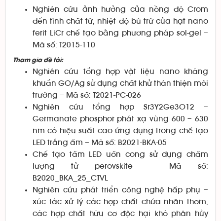
Nghiên cứu ảnh hưởng của nồng độ Crom
đến tính chất từ, nhiệt độ bù trừ của hạt nano
ferit LiCr chế tạo bằng phương pháp sol-gel –
Mã số: T2015-110
Tham gia đề tài:
Nghiên cứu tổng hợp vật liệu nano kháng
khuẩn GO/Ag sử dụng chất khử thân thiện môi
trường – Mã số: T2021-PC-026
Nghiên cứu tổng hợp Sr3Y2Ge3O12 –
Germanate phosphor phát xạ vùng 600 – 630
nm có hiệu suất cao ứng dụng trong chế tạo
LED trắng ấm – Mã số: B2021-BKA-05
Chế tạo tấm LED uốn cong sử dụng chấm
lượng tử perovskite – Mã số:
B2020_BKA_25_CTVL
Nghiên cứu phát triển công nghệ hấp phụ –
xúc tác xử lý các hợp chất chứa nhân thơm,
các hợp chất hữu cơ độc hại khó phân hủy