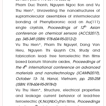
Pham Duc Thanh, Nguyen Ngoc Son and Vu
Thu Hien*, Unravelling the nanostructures of
supramolecular assemblies of intermolecular
bonding of Phenylboronic acid on Au(111)
th
single crystals,
Proceedings of 12
Asian
conference on chemical sensors (ACCS2017),
pp. 345-349 (ISBN: 978-604-95-0312-2)
Vu Thu Hien*, Pham Thi Nguyet, Dang Van
Hieu, Nguyen Thi Quynh Chi, Study and
fabrication lead- free ferroelectric thin films
based barium titanate oxides,
Proceedings of
th
the 4
international conference on advanced
materials and nanotechnology (ICAMN2019),
October 13- 16, Hanoi, Vietnam, pp. 255-258
(ISBN: 978-604-95-0978-0)
Vu Thu Hien*, Structure, electrical properties
and leakage current behavior of lead-free
ferroelectric (K,Na)NbO
thin films,
Proceedings
3
th