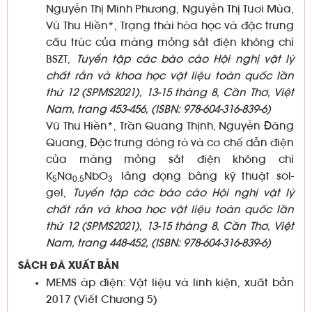
Nguyễn Thị Minh Phương, Nguyễn Thị Tuơi Mùa,
Vũ Thu Hiền*, Trạng thái hóa học và đặc trưng
cấu trúc của màng mỏng sắt điện không chì
BSZT,
Tuyển tập các báo cáo Hội nghị vật lý
chất rắn và khoa học vật liệu toàn quốc lần
thứ 12 (SPMS2021), 13-15 tháng 8, Cần Thơ, Việt
Nam, trang 453-456, (ISBN: 978-604-316-839-6)
Vũ Thu Hiền*, Trần Quang Thịnh, Nguyễn Đăng
Quang, Đặc trưng dòng rò và cơ chế dẫn điện
của màng mỏng sắt điện không chì
K
Na
NbO
lắng đọng bằng kỹ thuật sol-
5
0.5
3
gel,
Tuyển tập các báo cáo Hội nghị vật lý
chất rắn và khoa học vật liệu toàn quốc lần
thứ 12 (SPMS2021), 13-15 tháng 8, Cần Thơ, Việt
Nam, trang 448-452, (ISBN: 978-604-316-839-6)
SÁCH ĐÃ XUẤT BẢN
MEMS áp điện: Vật liệu và linh kiện, xuất bản
2017 (Viết Chương 5)