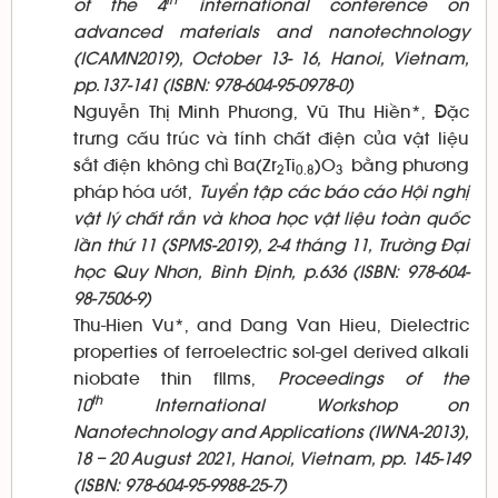
of the 4
international conference on
advanced materials and nanotechnology
(ICAMN2019), October 13- 16, Hanoi, Vietnam,
pp.137-141 (ISBN: 978-604-95-0978-0)
Nguyễn Thị Minh Phương, Vũ Thu Hiền*, Đặc
trưng cấu trúc và tính chất điện của vật liệu
sắt điện không chì Ba(Zr
Ti
)O
bằng phương
2
0.8
3
pháp hóa ướt,
Tuyển tập các báo cáo Hội nghị
vật lý chất rắn và khoa học vật liệu toàn quốc
lần thứ 11 (SPMS-2019), 2-4 tháng 11, Trường Đại
học Quy Nhơn, Bình Định, p.636 (ISBN: 978-604-
98-7506-9)
Thu-Hien Vu*, and Dang Van Hieu, Dielectric
properties of ferroelectric sol-gel derived alkali
niobate thin films,
Proceedings of the
th
10
International Workshop on
Nanotechnology and Applications (IWNA-2013),
18 – 20 August 2021, Hanoi, Vietnam, pp. 145-149
(ISBN: 978-604-95-9988-25-7)