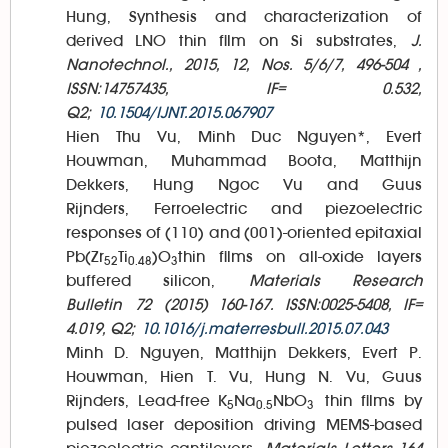
Hung, Synthesis and characterization of
derived LNO thin film on Si substrates,
J.
Nanotechnol., 2015, 12, Nos. 5/6/7, 496-504 ,
ISSN:14757435, IF= 0.532,
Q2;
10.1504/IJNT.2015.067907
Hien Thu Vu, Minh Duc Nguyen*, Evert
Houwman, Muhammad Boota, Matthijn
Dekkers, Hung Ngoc Vu and Guus
Rijnders, Ferroelectric and piezoelectric
responses of (110) and (001)-oriented epitaxial
Pb(Zr
Ti
)O
thin films on all-oxide layers
52
0.48
3
buffered silicon,
Materials Research
Bulletin 72 (2015) 160-167. ISSN:0025-5408, IF=
4.019, Q2;
10.1016/j.materresbull.2015.07.043
Minh D. Nguyen, Matthijn Dekkers, Evert P.
Houwman, Hien T. Vu, Hung N. Vu, Guus
Rijnders, Lead-free K
Na
NbO
thin films by
5
0.5
3
pulsed laser deposition driving MEMS-based