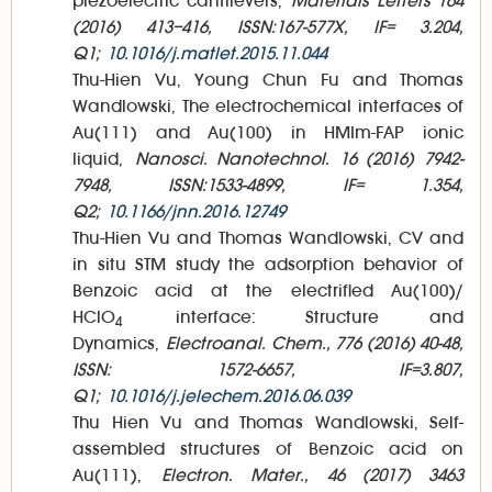
piezoelectric cantilevers,
Materials Letters 164
(2016) 413–416, ISSN:167-577X, IF= 3.204,
Q1;
10.1016/j.matlet.2015.11.044
Thu-Hien Vu, Young Chun Fu and Thomas
Wandlowski, The electrochemical interfaces of
Au(111) and Au(100) in HMIm-FAP ionic
liquid,
Nanosci. Nanotechnol. 16 (2016) 7942-
7948, ISSN:1533-4899, IF= 1.354,
Q2;
10.1166/jnn.2016.12749
Thu-Hien Vu and Thomas Wandlowski, CV and
in situ STM study the adsorption behavior of
Benzoic acid at the electrified Au(100)/
HClO
interface: Structure and
4
Dynamics,
Electroanal. Chem., 776 (2016) 40-48,
ISSN: 1572-6657, IF=3.807,
Q1;
10.1016/j.jelechem.2016.06.039
Thu Hien Vu and Thomas Wandlowski, Self-
assembled structures of Benzoic acid on
Au(111),
Electron. Mater., 46 (2017) 3463