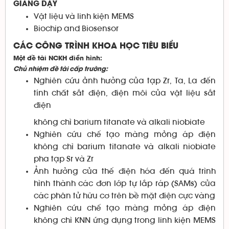
GIẢNG DẠY
Vật liệu và linh kiện MEMS
Biochip and Biosensor
CÁC CÔNG TRÌNH KHOA HỌC TIÊU BIỂU
Một đề tài NCKH điển hình
:
Chủ nhiệm đề tài cấp trường:
Nghiên cứu ảnh hưởng của tạp Zr, Ta, La đến
tính chất sắt điện, điện môi của vật liệu sắt
điện
không chì barium titanate và alkali niobiate
Nghiên cứu chế tạo màng mỏng áp điện
không chì barium titanate và alkali niobiate
pha tạp Sr và Zr
Ảnh hưởng của thế điện hóa đến quá trình
hình thành các đơn lớp tự lắp ráp (SAMs) của
các phân tử hữu cơ trên bề mặt điện cực vàng
Nghiên cứu chế tạo màng mỏng áp điện
không chì KNN ứng dụng trong linh kiện MEMS