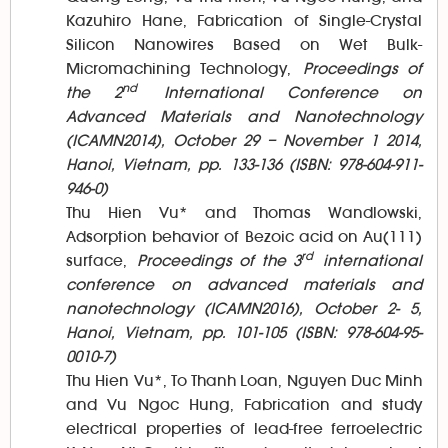
Kazuhiro Hane, Fabrication of Single-Crystal
Silicon Nanowires Based on Wet Bulk-
Micromachining Technology,
Proceedings of
nd
the 2
International Conference on
Advanced Materials and Nanotechnology
(ICAMN2014), October 29 – November 1 2014,
Hanoi, Vietnam, pp. 133-136 (ISBN: 978-604-911-
946-0)
Thu Hien Vu* and Thomas Wandlowski,
Adsorption behavior of Bezoic acid on Au(111)
rd
surface,
Proceedings of the 3
international
conference on advanced materials and
nanotechnology (ICAMN2016), October 2- 5,
Hanoi, Vietnam, pp. 101-105 (ISBN: 978-604-95-
0010-7)
Thu Hien Vu*, To Thanh Loan, Nguyen Duc Minh
and Vu Ngoc Hung, Fabrication and study
electrical properties of lead-free ferroelectric