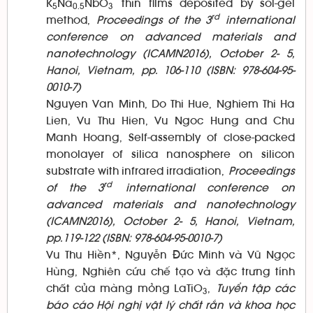
K
Na
NbO
thin films deposited by sol-gel
5
0.5
3
rd
method,
Proceedings of the 3
international
conference on advanced materials and
nanotechnology (ICAMN2016), October 2- 5,
Hanoi, Vietnam, pp. 106-110 (ISBN: 978-604-95-
0010-7)
Nguyen Van Minh, Do Thi Hue, Nghiem Thi Ha
Lien, Vu Thu Hien, Vu Ngoc Hung and Chu
Manh Hoang, Self-assembly of close-packed
monolayer of silica nanosphere on silicon
substrate with infrared irradiation,
Proceedings
rd
of the 3
international conference on
advanced materials and nanotechnology
(ICAMN2016), October 2- 5, Hanoi, Vietnam,
pp.119-122 (ISBN: 978-604-95-0010-7)
Vu Thu Hiền*, Nguyễn Đức Minh và Vũ Ngọc
Hùng, Nghiên cứu chế tạo và đặc trưng tính
chất của màng mỏng LaTiO
,
Tuyển tập các
3
báo cáo Hội nghị vật lý chất rắn và khoa học