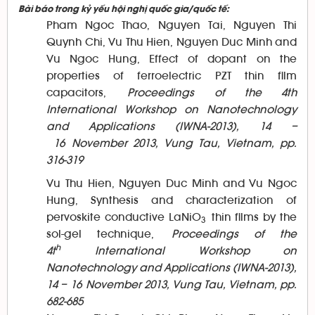
Bài báo trong kỷ yếu hội nghị quốc gia/quốc tế:
Pham Ngoc Thao, Nguyen Tai, Nguyen Thi
Quynh Chi, Vu Thu Hien, Nguyen Duc Minh and
Vu Ngoc Hung, Effect of dopant on the
properties of ferroelectric PZT thin film
capacitors,
Proceedings of the 4th
International Workshop on Nanotechnology
and Applications (IWNA-2013), 14 –
16
November 2013, Vung Tau, Vietnam, pp.
316-319
Vu Thu Hien, Nguyen Duc Minh and Vu Ngoc
Hung, Synthesis and characterization of
pervoskite conductive LaNiO
thin films by the
3
sol-gel technique,
Proceedings of the
h
4t
International Workshop on
Nanotechnology and Applications (IWNA-2013),
14 –
16
November 2013, Vung Tau, Vietnam, pp.
682-685