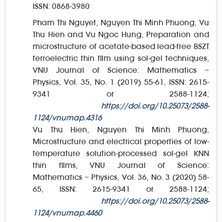
ISSN: 0868-3980
Pham Thi Nguyet, Nguyen Thi Minh Phuong, Vu
Thu Hien and Vu Ngoc Hung, Preparation and
microstructure of acetate-based lead-free BSZT
ferroelectric thin film using sol-gel techniques,
VNU Journal of Science: Mathematics –
Physics, Vol. 35, No. 1 (2019) 55-61, ISSN: 2615-
9341 or 2588-1124;
https://doi.org/10.25073/2588-
1124/vnumap.4316
Vu Thu Hien, Nguyen Thi Minh Phuong,
Microstructure and electrical properties of low-
temperature solution-processed sol-gel KNN
thin films, VNU Journal of Science:
Mathematics – Physics, Vol. 36, No. 3 (2020) 58-
65, ISSN: 2615-9341 or 2588-1124;
https://doi.org/10.25073/2588-
1124/vnumap.4460