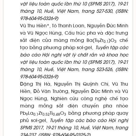
vật liệu toàn quốc lần thứ 10 (SPMS 2017), 19-21
tháng 10, Huế, Việt Nam, trang 527-530, (ISBN:
978-604-95-0326-9)
Vũ Thu Hiền*, Tô Thanh Loan, Nguyễn Đức Minh
và Vũ Ngọc Hùng, Cấu trúc pha và đặc trưng
sắt điện của màng mỏng Ba(Ti
Zr
)O
chế
9
0.1
3
tạo bằng phương pháp sol-gel,
Tuyển tập các
báo cáo Hội nghị vật lý chất rắn và khoa học
vật liệu toàn quốc lần thứ 10 (SPMS 2017), 19-21
tháng 10, Huế, Việt Nam, trang 523-526, (ISBN:
978-604-95-0326-9)
Đặng Thị Hà, Nguyễn Thị Quỳnh Chi, Vũ Thu
Hiền, Đỗ Văn Trường, Nguyễn Đức Minh và Vũ
Ngọc Hùng, Nghiên cứu công nghệ chế tạo
màng mỏng sắt điện chuyển pha nhòe
Pb
La
Zr
Ti
O
bằng phương pháp quay
9
0.1
0.52
0.48
3
phủ sol-gel,
Tuyển tập các báo cáo Hội nghị
SPMS 2017, 19-21 tháng 10, Huế, Việt Nam, trang
234-237, (ISBN: 978-604-95-0325-2)