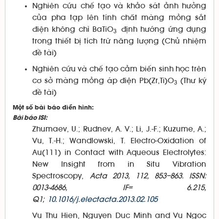
Nghiên cứu chế tạo và khảo sát ảnh hưởng
của pha tạp lên tính chất màng mỏng sắt
điện không chì BaTiO
định hướng ứng dụng
3
trong thiết bị tích trữ năng lượng (Chủ nhiệm
đề tài)
Nghiên cứu và chế tạo cảm biến sinh học trên
cơ sở màng mỏng áp điện Pb(Zr,Ti)O
(Thư ký
3
đề tài)
Một số bài báo điển hình
:
Bài báo ISI:
Zhumaev, U.; Rudnev, A. V.; Li, J.-F.; Kuzume, A.;
Vu, T.-H.; Wandlowski, T. Electro-Oxidation of
Au(111) in Contact with Aqueous Electrolytes:
New Insight from in Situ Vibration
Spectroscopy,
Acta 2013, 112, 853–863. ISSN:
0013-4686, IF= 6.215,
Q1;
10.1016/j.electacta.2013.02.105
Vu Thu Hien, Nguyen Duc Minh and Vu Ngoc