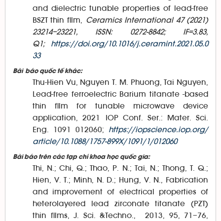
and dielectric tunable properties of lead-free
BSZT thin film,
Ceramics International 47 (2021)
23214–23221, ISSN: 0272-8842; IF=3.83,
Q1;
https://doi.org/10.1016/j.ceramint.2021.05.0
33
Bài
báo quốc tế khác:
Thu-Hien Vu, Nguyen T. M. Phuong, Tai Nguyen,
Lead-free ferroelectric Barium titanate -based
thin film for tunable microwave device
application, 2021 IOP Conf. Ser.: Mater. Sci.
Eng. 1091 012060;
https://iopscience.iop.org/
article/10.1088/1757-899X/1091/1/012060
Bài báo trên các tạp chí khoa học quốc gia:
Thi, N.; Chi, Q.; Thao, P. N.; Tai, N.; Thong, T. Q.;
Hien, V. T.; Minh, N. D.; Hung, V. N., Fabrication
and improvement of electrical properties of
heterolayered lead zirconate titanate (PZT)
thin films, J. Sci. &Techno., 2013, 95, 71–76,