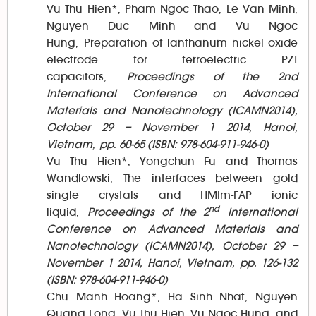
Vu Thu Hien*, Pham Ngoc Thao, Le Van Minh,
Nguyen Duc Minh and Vu Ngoc
Hung, Preparation of lanthanum nickel oxide
electrode for ferroelectric PZT
capacitors,
Proceedings of the 2nd
International Conference on Advanced
Materials and Nanotechnology (ICAMN2014),
October 29 – November 1 2014, Hanoi,
Vietnam, pp. 60-65 (ISBN: 978-604-911-946-0)
Vu Thu Hien*, Yongchun Fu and Thomas
Wandlowski, The interfaces between gold
single crystals and HMIm-FAP ionic
nd
liquid,
Proceedings of the 2
International
Conference on Advanced Materials and
Nanotechnology (ICAMN2014), October 29 –
November 1 2014, Hanoi, Vietnam, pp. 126-132
(ISBN: 978-604-911-946-0)
Chu Manh Hoang*, Ha Sinh Nhat, Nguyen
Quang Long, Vu Thu Hien, Vu Ngoc Hung, and