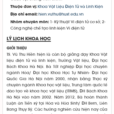
Khoa Vật Liệu Điện Tử và Linh Kiện
Thuộc đơn vị:
hien.vuthu@hust.edu.vn
Địa chỉ email:
1- Kỹ thuật Vi điện tử cơ sở; 2-
Nhóm chuyên môn:
Công nghệ chế tạo linh kiện Vi điện tử
LÝ LỊCH KHOA HỌC
GIỚI THIỆU
TS. Vũ Thu Hiền hiện là cán bộ giảng dạy Khoa Vật
liệu điện tử và linh kiện, Trường Vật liệu, Đại học
Bách Khoa Hà Nội. Bà Tốt nghiệp Đại học chuyên
ngành Hóa/ Đại học Khoa Học Tự Nhiên- Đại học
Quốc Gia Hà Nội năm 2000, nhận bằng Thạc sỹ
chuyên ngành Khoa học vật liệu, Trung tâm quốc tế
đào tạo về khoa học vật liệu (ITIMS), ĐH Bách Khoa
Hà Nội vào năm 2002. Năm 2012, Bà hoàn thành
Luận án Tiến sỹ tại Hóa và Hóa Sinh/ ĐH Bern, Liên
Bang Thụy Sỹ. Các hướng nghiên cứu hiện nay của