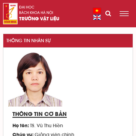
ĐẠI HỌC
BÁCH KHOA HÀ NỘI
TRƯỜNG VẬT LIỆU
THÔNG TIN NHÂN SỰ
THÔNG TIN CƠ BẢN
TS. Vũ Thu Hiền
Họ tên:
Giảng viên chính
Chức vụ: