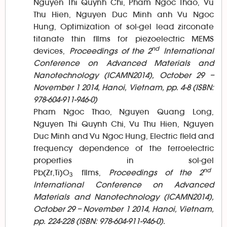
Nguyen Thi Quynh Chi, Pham Ngoc Thao, Vu
Thu Hien, Nguyen Duc Minh anh Vu Ngoc
Hung, Optimization of sol-gel lead zirconate
titanate thin films for piezoelectric MEMS
nd
devices,
Proceedings of the 2
International
Conference on Advanced Materials and
Nanotechnology (ICAMN2014), October 29 –
November 1 2014, Hanoi, Vietnam, pp. 4-8 (ISBN:
978-604-911-946-0)
Pham Ngoc Thao, Nguyen Quang Long,
Nguyen Thi Quynh Chi, Vu Thu Hien, Nguyen
Duc Minh and Vu Ngoc Hung, Electric field and
frequency dependence of the ferroelectric
properties in sol-gel
nd
Pb(Zr,Ti)O
films,
Proceedings of the 2
3
International Conference on Advanced
Materials and Nanotechnology (ICAMN2014),
October 29 – November 1 2014, Hanoi, Vietnam,
pp. 224-228 (ISBN: 978-604-911-946-0).