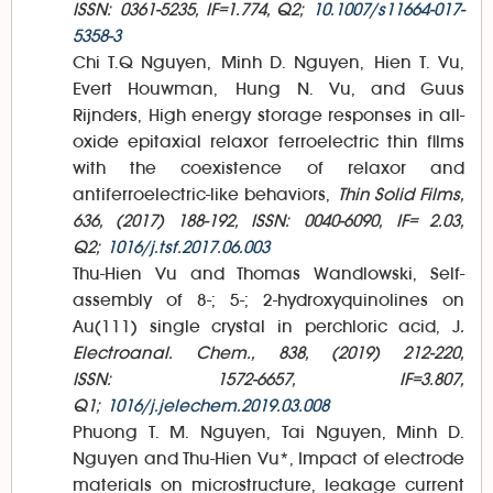
ISSN: 0361-5235, IF=1.774, Q2;
10.1007/s11664-017-
5358-3
Chi T.Q Nguyen, Minh D. Nguyen, Hien T. Vu,
Evert Houwman, Hung N. Vu, and Guus
Rijnders, High energy storage responses in all-
oxide epitaxial relaxor ferroelectric thin films
with the coexistence of relaxor and
antiferroelectric-like behaviors,
Thin Solid Films,
636, (2017) 188-192, ISSN: 0040-6090, IF= 2.03,
Q2;
1016/j.tsf.2017.06.003
Thu-Hien Vu and Thomas Wandlowski, Self-
assembly of 8-; 5-; 2-hydroxyquinolines on
Au(111) single crystal in perchloric acid, J
.
Electroanal. Chem., 838, (2019) 212-220,
ISSN: 1572-6657, IF=3.807,
Q1;
1016/j.jelechem.2019.03.008
Phuong T. M. Nguyen, Tai Nguyen, Minh D.
Nguyen and Thu-Hien Vu*, Impact of electrode
materials on microstructure, leakage current