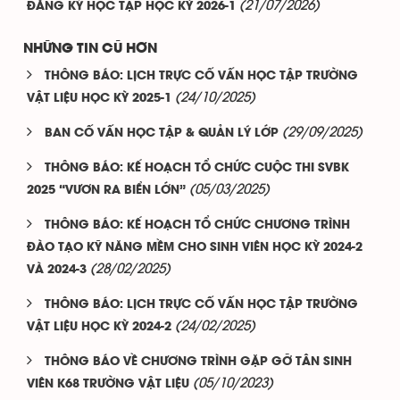
(21/07/2026)
ĐĂNG KÝ HỌC TẬP HỌC KỲ 2026-1
NHỮNG TIN CŨ HƠN
THÔNG BÁO: LỊCH TRỰC CỐ VẤN HỌC TẬP TRƯỜNG
(24/10/2025)
VẬT LIỆU HỌC KỲ 2025-1
(29/09/2025)
BAN CỐ VẤN HỌC TẬP & QUẢN LÝ LỚP
THÔNG BÁO: KẾ HOẠCH TỔ CHỨC CUỘC THI SVBK
(05/03/2025)
2025 “VƯƠN RA BIỂN LỚN”
THÔNG BÁO: KẾ HOẠCH TỔ CHỨC CHƯƠNG TRÌNH
ĐÀO TẠO KỸ NĂNG MỀM CHO SINH VIÊN HỌC KỲ 2024-2
(28/02/2025)
VÀ 2024-3
THÔNG BÁO: LỊCH TRỰC CỐ VẤN HỌC TẬP TRƯỜNG
(24/02/2025)
VẬT LIỆU HỌC KỲ 2024-2
THÔNG BÁO VỀ CHƯƠNG TRÌNH GẶP GỠ TÂN SINH
(05/10/2023)
VIÊN K68 TRƯỜNG VẬT LIỆU