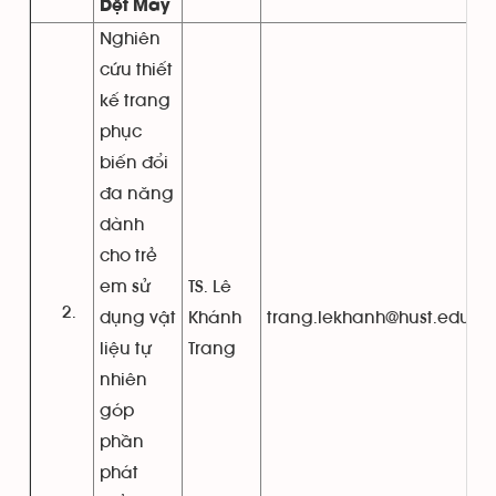
Dệt May
Nghiên
cứu thiết
kế trang
phục
biến đổi
đa năng
dành
cho trẻ
em sử
TS. Lê
dụng vật
Khánh
trang.lekhanh@hust.edu.vn
liệu tự
Trang
nhiên
góp
phần
phát