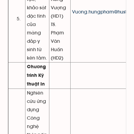
khảo sát
Vượng
Vuong.hungpham@hust.ed
đặc tính
(HD1)
của
TS.
màng
Phạm
đắp y
Văn
sinh từ
Huấn
kén tằm.
(HD2)
Chương
trình Kỹ
thuật In
Nghiên
cứu ứng
dụng
Công
nghệ