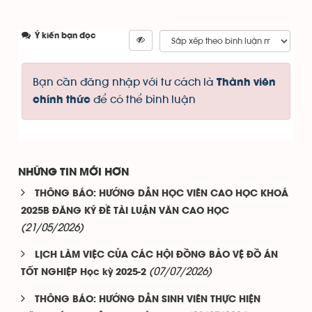
Ý kiến bạn đọc
Bạn cần đăng nhập với tư cách là
Thành viên
để có thể bình luận
chính thức
NHỮNG TIN MỚI HƠN
THÔNG BÁO: HƯỚNG DẪN HỌC VIÊN CAO HỌC KHOÁ
2025B ĐĂNG KÝ ĐỀ TÀI LUẬN VĂN CAO HỌC
(21/05/2026)
LỊCH LÀM VIỆC CỦA CÁC HỘI ĐỒNG BẢO VỆ ĐỒ ÁN
(07/07/2026)
TỐT NGHIỆP Học kỳ 2025-2
THÔNG BÁO: HƯỚNG DẪN SINH VIÊN THỰC HIỆN