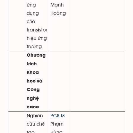
ứng
Mạnh
dụng
Hoàng
cho
transistor
hiệu ứng
trường
Chương
trình
Khoa
học và
Công
nghệ
nano
Nghiên
PGS.TS
cứu chế
Phạm
tạo,
Hùng