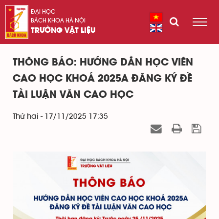
ĐẠI HỌC
BÁCH KHOA HÀ NỘI
TRƯỜNG VẬT LIỆU
THÔNG BÁO: HƯỚNG DẪN HỌC VIÊN
CAO HỌC KHOÁ 2025A ĐĂNG KÝ ĐỀ
TÀI LUẬN VĂN CAO HỌC
Thứ hai - 17/11/2025 17:35