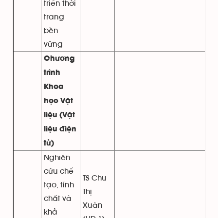
triển thời
trang
bền
vững
Chương
trình
Khoa
học Vật
liệu (Vật
liệu điện
tử)
Nghiên
cứu chế
TS Chu
tạo, tính
Thị
chất và
Xuân
khả