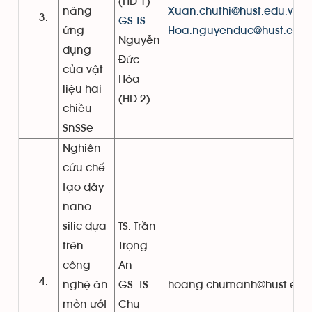
(HD 1)
năng
Xuan.chuthi@hust.edu.vn
GS.TS
ứng
Hoa.nguyenduc@hust.edu.
Nguyễn
dụng
Đức
của vật
Hòa
liệu hai
(HD 2)
chiều
SnSSe
Nghiên
cứu chế
tạo dây
nano
silic dựa
TS. Trần
trên
Trọng
công
An
nghệ ăn
GS. TS
hoang.chumanh@hust.edu
mòn ướt
Chu