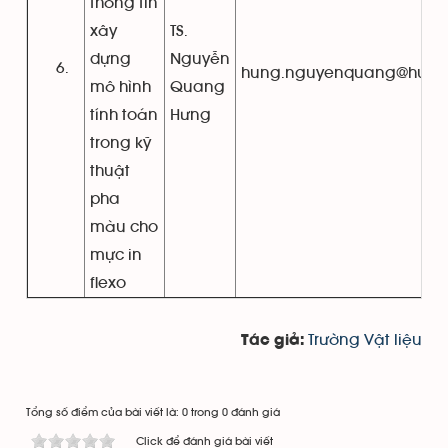
thông tin
xây
TS.
dựng
Nguyễn
hung.nguyenquang@hust.
mô hình
Quang
tính toán
Hưng
trong kỹ
thuật
pha
màu cho
mực in
flexo
Trường Vật liệu
Tác giả:
Tổng số điểm của bài viết là: 0 trong 0 đánh giá
Click để đánh giá bài viết