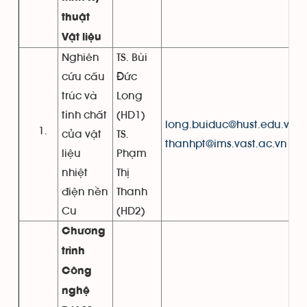
thuật
Vật liệu
Nghiên
TS. Bùi
cứu cấu
Đức
trúc và
Long
tính chất
(HD1)
long.buiduc@hust.edu.vn
của vật
TS.
thanhpt@ims.vast.ac.vn
liệu
Phạm
nhiệt
Thị
điện nền
Thanh
Cu
(HD2)
Chương
trình
Công
nghệ