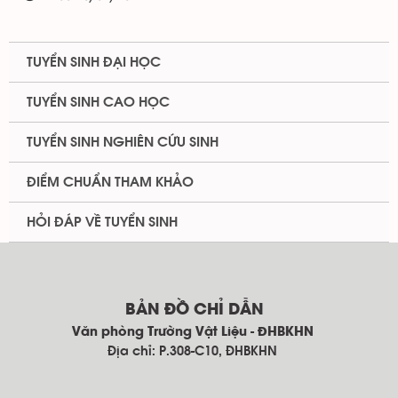
TUYỂN SINH ĐẠI HỌC
TUYỂN SINH CAO HỌC
TUYỂN SINH NGHIÊN CỨU SINH
ĐIỂM CHUẨN THAM KHẢO
HỎI ĐÁP VỀ TUYỂN SINH
BẢN ĐỒ CHỈ DẪN
Văn phòng Trường Vật Liệu - ĐHBKHN
Địa chỉ: P.308-C10, ĐHBKHN