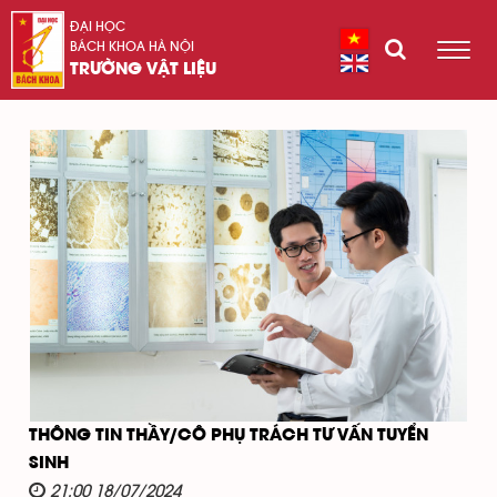
ĐẠI HỌC
BÁCH KHOA HÀ NỘI
TRƯỜNG VẬT LIỆU
THÔNG TIN THẦY/CÔ PHỤ TRÁCH TƯ VẤN TUYỂN
SINH
21:00 18/07/2024