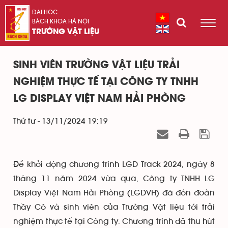
ĐẠI HỌC
BÁCH KHOA HÀ NỘI
TRƯỜNG VẬT LIỆU
SINH VIÊN TRƯỜNG VẬT LIỆU TRẢI
NGHIỆM THỰC TẾ TẠI CÔNG TY TNHH
LG DISPLAY VIỆT NAM HẢI PHÒNG
Thứ tư - 13/11/2024 19:19
Để khởi động chương trình LGD Track 2024, ngày 8
tháng 11 năm 2024 vừa qua, Công ty TNHH LG
Display Việt Nam Hải Phòng (LGDVH) đã đón đoàn
Thầy Cô và sinh viên của Trường Vật liệu tới trải
nghiệm thực tế tại Công ty. Chương trình đã thu hút