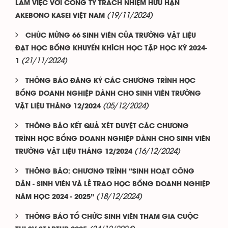
LÀM VIỆC VỚI CÔNG TY TRÁCH NHIỆM HỮU HẠN
(19/11/2024)
AKEBONO KASEI VIỆT NAM
CHÚC MỪNG 66 SINH VIÊN CỦA TRƯỜNG VẬT LIỆU
ĐẠT HỌC BỔNG KHUYẾN KHÍCH HỌC TẬP HỌC KỲ 2024-
(21/11/2024)
1
THÔNG BÁO ĐĂNG KÝ CÁC CHƯƠNG TRÌNH HỌC
BỔNG DOANH NGHIỆP DÀNH CHO SINH VIÊN TRƯỜNG
(05/12/2024)
VẬT LIỆU THÁNG 12/2024
THÔNG BÁO KẾT QUẢ XÉT DUYỆT CÁC CHƯƠNG
TRÌNH HỌC BỔNG DOANH NGHIỆP DÀNH CHO SINH VIÊN
(16/12/2024)
TRƯỜNG VẬT LIỆU THÁNG 12/2024
THÔNG BÁO: CHƯƠNG TRÌNH “SINH HOẠT CÔNG
DÂN - SINH VIÊN VÀ LỄ TRAO HỌC BỔNG DOANH NGHIỆP
(18/12/2024)
NĂM HỌC 2024 - 2025”
THÔNG BÁO TỔ CHỨC SINH VIÊN THAM GIA CUỘC