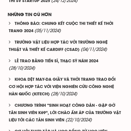
(24/12/2024)
THI SV STARTUP 2025
NHỮNG TIN CŨ HƠN
THÔNG BÁO: CHUNG KẾT CUỘC THI THIẾT KẾ THỜI
(05/11/2024)
TRANG 2024
TRƯỜNG VẬT LIỆU HỢP TÁC VỚI TRƯỜNG NGHỆ
(04/11/2024)
THUẬT VÀ THIẾT KẾ CARDIFF (CSAD)
LỄ TRAO BẰNG TIẾN SĨ, THẠC SỸ NĂM 2024
(28/10/2024)
KHOA DỆT MAY-DA GIẦY VÀ THỜI TRANG TRAO ĐỔI
CƠ HỘI HỢP TÁC VỚI VIỆN NGHIÊN CỨU CÔNG NGHỆ
(28/10/2024)
HÀN QUỐC (KITECH)
CHƯƠNG TRÌNH “SINH HOẠT CÔNG DÂN - GẶP GỠ
TÂN SINH VIÊN K69”, LỜI CHÀO ẤM ÁP CỦA TRƯỜNG VẬT
(22/10/2024)
LIỆU TỚI CÁC TÂN SINH VIÊN