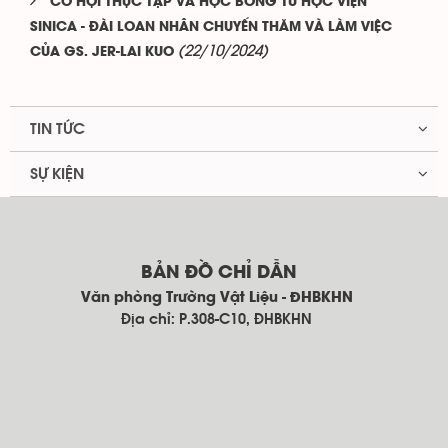
CƠ HỘI THỰC TẬP VÀ HỌC BỔNG TỪ HỌC VIỆN
SINICA - ĐÀI LOAN NHÂN CHUYẾN THĂM VÀ LÀM VIỆC
(22/10/2024)
CỦA GS. JER-LAI KUO
TIN TỨC
SỰ KIỆN
BẢN ĐỒ CHỈ DẪN
Văn phòng Trường Vật Liệu - ĐHBKHN
Địa chỉ: P.308-C10, ĐHBKHN