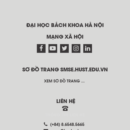
ĐẠI HỌC BÁCH KHOA HÀ NỘI
MẠNG XÃ HỘI
SƠ ĐỒ TRANG SMSE.HUST.EDU.VN
XEM SƠ ĐỒ TRANG ...
LIÊN HỆ
THÔNG TIN LIÊN HỆ
(+84) 8.6548.5665