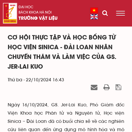
ĐẠI HỌC
BÁCH KHOA HÀ NỘI
TRƯỜNG VẬT LIỆU
CƠ HỘI THỰC TẬP VÀ HỌC BỔNG TỪ
HỌC VIỆN SINICA - ĐÀI LOAN NHÂN
CHUYẾN THĂM VÀ LÀM VIỆC CỦA GS.
JER-LAI KUO
Thứ ba - 22/10/2024 16:43
Ngày 16/10/2024, GS. Jer-Lai Kuo, Phó Giám đốc
Viện Khoa học Phân tử và Nguyên tử, Học viện
Sinica – Đài Loan đã có buổi chia sẻ về các nghiên
cứu liên quan đến ứng dụng mô hình hóa và mô