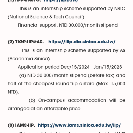
(1) IIPP@NSTC.
https://iipp.tw/
This is an internship scheme supported by NSTC
(National Science & Tech Council)
Financial support: NTD 30,000/month stipend
(2) TIGP-IIP@AS.
https://tiip.dia.sinica.edu.tw/
This is an internship scheme supported by AS
(Academia Sinica)
Application period Dec/15/2024 –Jan/15/2025
(a) NTD 30,000/month stipend (before tax) and
half of the cheapest round-trip airfare (Max. 15,000
NTD).
(b) On-campus accommodation will be
arranged at an affordable price.
(3) IAMS-IIP.
https://www.iams.sinica.edu.tw/iip/