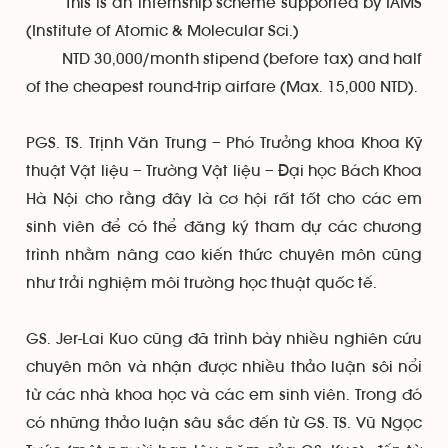
This is an internship scheme supported by IAMS
(Institute of Atomic & Molecular Sci.)
NTD 30,000/month stipend (before tax) and half
of the cheapest round-trip airfare (Max. 15,000 NTD).
PGS. TS. Trịnh Văn Trung – Phó Trưởng khoa Khoa Kỹ
thuật Vật liệu – Trường Vật liệu – Đại học Bách Khoa
Hà Nội cho rằng đây là cơ hội rất tốt cho các em
sinh viên để có thể đăng ký tham dự các chương
trình nhằm nâng cao kiến thức chuyên môn cũng
như trải nghiệm môi trường học thuật quốc tế.
GS. Jer-Lai Kuo cũng đã trình bày nhiều nghiên cứu
chuyên môn và nhận được nhiều thảo luận sôi nổi
từ các nhà khoa học và các em sinh viên. Trong đó
có những thảo luận sâu sắc đến từ GS. TS. Vũ Ngọc