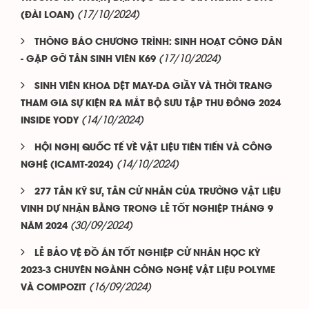
(17/10/2024)
(ĐÀI LOAN)
THÔNG BÁO CHƯƠNG TRÌNH: SINH HOẠT CÔNG DÂN
(17/10/2024)
- GẶP GỠ TÂN SINH VIÊN K69
SINH VIÊN KHOA DỆT MAY-DA GIẦY VÀ THỜI TRANG
THAM GIA SỰ KIỆN RA MẮT BỘ SƯU TẬP THU ĐÔNG 2024
(14/10/2024)
INSIDE YODY
HỘI NGHỊ QUỐC TẾ VỀ VẬT LIỆU TIÊN TIẾN VÀ CÔNG
(14/10/2024)
NGHỆ (ICAMT-2024)
277 TÂN KỸ SƯ, TÂN CỬ NHÂN CỦA TRƯỜNG VẬT LIỆU
VINH DỰ NHẬN BẰNG TRONG LỄ TỐT NGHIỆP THÁNG 9
(30/09/2024)
NĂM 2024
LỄ BẢO VỆ ĐỒ ÁN TỐT NGHIỆP CỬ NHÂN HỌC KỲ
2023-3 CHUYÊN NGÀNH CÔNG NGHỆ VẬT LIỆU POLYME
(16/09/2024)
VÀ COMPOZIT