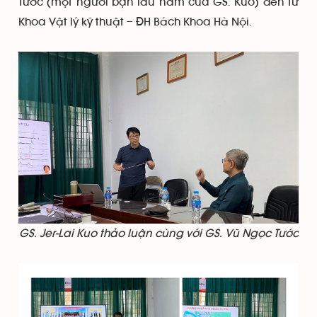
Tước (một người bạn lâu năm của GS. Kuo) đến từ
Khoa Vật lý kỹ thuật – ĐH Bách Khoa Hà Nội.
GS. Jer-Lai Kuo thảo luận cùng với GS. Vũ Ngọc Tước