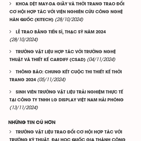
KHOA DỆT MAY-DA GIẦY VÀ THỜI TRANG TRAO ĐỔI
CƠ HỘI HỢP TÁC VỚI VIỆN NGHIÊN CỨU CÔNG NGHỆ
(28/10/2024)
HÀN QUỐC (KITECH)
LỄ TRAO BẰNG TIẾN SĨ, THẠC SỸ NĂM 2024
(28/10/2024)
TRƯỜNG VẬT LIỆU HỢP TÁC VỚI TRƯỜNG NGHỆ
(04/11/2024)
THUẬT VÀ THIẾT KẾ CARDIFF (CSAD)
THÔNG BÁO: CHUNG KẾT CUỘC THI THIẾT KẾ THỜI
(05/11/2024)
TRANG 2024
SINH VIÊN TRƯỜNG VẬT LIỆU TRẢI NGHIỆM THỰC TẾ
TẠI CÔNG TY TNHH LG DISPLAY VIỆT NAM HẢI PHÒNG
(13/11/2024)
NHỮNG TIN CŨ HƠN
TRƯỜNG VẬT LIỆU TRAO ĐỔI CƠ HỘI HỢP TÁC VỚI
TRƯỜNG KỸ THUẬT, ĐẠI HỌC QUỐC GIA THÀNH CÔNG