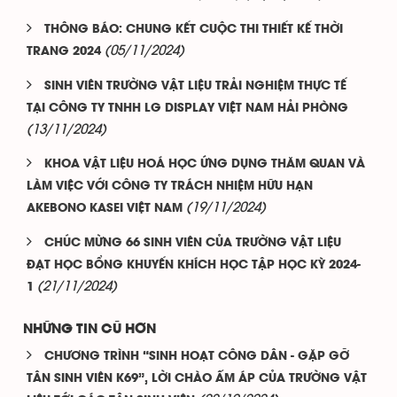
THÔNG BÁO: CHUNG KẾT CUỘC THI THIẾT KẾ THỜI
(05/11/2024)
TRANG 2024
SINH VIÊN TRƯỜNG VẬT LIỆU TRẢI NGHIỆM THỰC TẾ
TẠI CÔNG TY TNHH LG DISPLAY VIỆT NAM HẢI PHÒNG
(13/11/2024)
KHOA VẬT LIỆU HOÁ HỌC ỨNG DỤNG THĂM QUAN VÀ
LÀM VIỆC VỚI CÔNG TY TRÁCH NHIỆM HỮU HẠN
(19/11/2024)
AKEBONO KASEI VIỆT NAM
CHÚC MỪNG 66 SINH VIÊN CỦA TRƯỜNG VẬT LIỆU
ĐẠT HỌC BỔNG KHUYẾN KHÍCH HỌC TẬP HỌC KỲ 2024-
(21/11/2024)
1
NHỮNG TIN CŨ HƠN
CHƯƠNG TRÌNH “SINH HOẠT CÔNG DÂN - GẶP GỠ
TÂN SINH VIÊN K69”, LỜI CHÀO ẤM ÁP CỦA TRƯỜNG VẬT