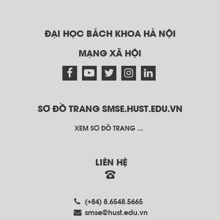
ĐẠI HỌC BÁCH KHOA HÀ NỘI
MẠNG XÃ HỘI
SƠ ĐỒ TRANG SMSE.HUST.EDU.VN
XEM SƠ ĐỒ TRANG ...
LIÊN HỆ
THÔNG TIN LIÊN HỆ
(+84) 8.6548.5665
smse@hust.edu.vn