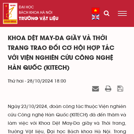
ĐẠI HỌC
BÁCH KHOA HÀ NỘI
TRƯỜNG VẬT LIỆU
KHOA DỆT MAY-DA GIẦY VÀ THỜI
TRANG TRAO ĐỔI CƠ HỘI HỢP TÁC
VỚI VIỆN NGHIÊN CỨU CÔNG NGHỆ
HÀN QUỐC (KITECH)
Thứ hai - 28/10/2024 18:00
Ngày 23/10/2024, đoàn công tác thuộc Viện nghiên
cứu Công nghệ Hàn Quốc (KITECH) đã đến thăm và
làm việc với Khoa Dệt May-Da giầy và Thời trang,
Trường Vật liệu, Đại học Bách khoa Hà Nội. Trong