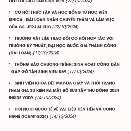
(22/10/2024)
LIỆU TỚI CÁC TÂN SINH VIÊN
CƠ HỘI THỰC TẬP VÀ HỌC BỔNG TỪ HỌC VIỆN
SINICA - ĐÀI LOAN NHÂN CHUYẾN THĂM VÀ LÀM VIỆC
(22/10/2024)
CỦA GS. JER-LAI KUO
TRƯỜNG VẬT LIỆU TRAO ĐỔI CƠ HỘI HỢP TÁC VỚI
TRƯỜNG KỸ THUẬT, ĐẠI HỌC QUỐC GIA THÀNH CÔNG
(17/10/2024)
(ĐÀI LOAN)
THÔNG BÁO CHƯƠNG TRÌNH: SINH HOẠT CÔNG DÂN
(17/10/2024)
- GẶP GỠ TÂN SINH VIÊN K69
SINH VIÊN KHOA DỆT MAY-DA GIẦY VÀ THỜI TRANG
THAM GIA SỰ KIỆN RA MẮT BỘ SƯU TẬP THU ĐÔNG 2024
(14/10/2024)
INSIDE YODY
HỘI NGHỊ QUỐC TẾ VỀ VẬT LIỆU TIÊN TIẾN VÀ CÔNG
(14/10/2024)
NGHỆ (ICAMT-2024)