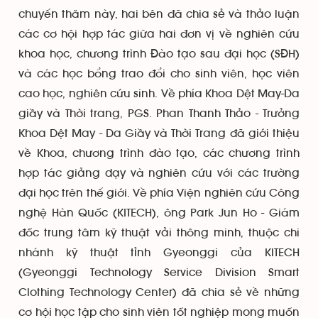
chuyến thăm này, hai bên đã chia sẻ và thảo luận
các cơ hội hợp tác giữa hai đơn vị về nghiên cứu
khoa học, chương trình Đào tạo sau đại học (SĐH)
và các học bổng trao đổi cho sinh viên, học viên
cao học, nghiên cứu sinh. Về phía Khoa Dệt May-Da
giầy và Thời trang, PGS. Phan Thanh Thảo - Trưởng
Khoa Dệt May - Da Giầy và Thời Trang đã giới thiệu
về Khoa, chương trình đào tạo, các chương trình
hợp tác giảng dạy và nghiên cứu với các trường
đại học trên thế giới. Về phía Viện nghiên cứu Công
nghệ Hàn Quốc (KITECH), ông Park Jun Ho - Giám
đốc trung tâm kỹ thuật vải thông minh, thuộc chi
nhánh kỹ thuật tỉnh Gyeonggi của KITECH
(Gyeonggi Technology Service Division Smart
Clothing Technology Center) đã chia sẻ về những
cơ hội học tập cho sinh viên tốt nghiệp mong muốn