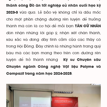
thành công Đồ án tốt nghiệp cử nhân cuối học kỳ
vừa qua. Lễ bảo vệ không chỉ là dấu mốc
2023-3
cho một phần chặng đường rèn luyện để trưởng
thành mà còn là cơ hội để mỗi bạn
TÂN CỬ NHÂN
đón nhận những lời góp ý, nhận xét chân thành,
sâu sắc và đong đầy tình cảm của các thầy cô
trong Hội Đồng. Đây chính là những hành trang quý
báu mà các bạn mang theo trên con đường rèn
luyện để trở thành những
Kỹ sư Chuyên sâu
Chuyên ngành Công nghệ Vật liệu Polyme và
.
Compozit trong năm học 2024-2025