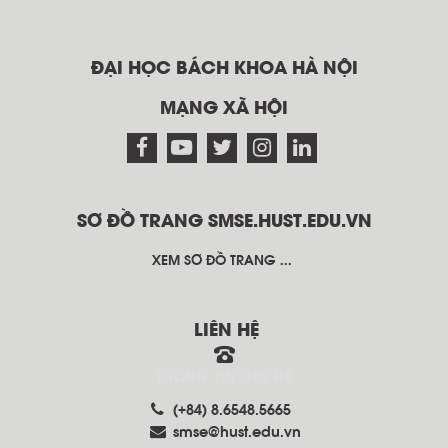
ĐẠI HỌC BÁCH KHOA HÀ NỘI
MẠNG XÃ HỘI
SƠ ĐỒ TRANG SMSE.HUST.EDU.VN
XEM SƠ ĐỒ TRANG ...
LIÊN HỆ
THÔNG TIN LIÊN HỆ
(+84) 8.6548.5665
smse@hust.edu.vn