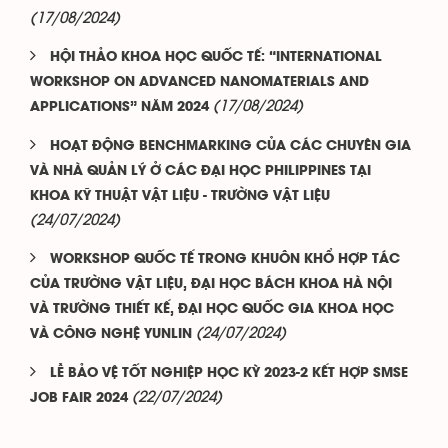
(17/08/2024)
HỘI THẢO KHOA HỌC QUỐC TẾ: “INTERNATIONAL
WORKSHOP ON ADVANCED NANOMATERIALS AND
(17/08/2024)
APPLICATIONS” NĂM 2024
HOẠT ĐỘNG BENCHMARKING CỦA CÁC CHUYÊN GIA
VÀ NHÀ QUẢN LÝ Ở CÁC ĐẠI HỌC PHILIPPINES TẠI
KHOA KỸ THUẬT VẬT LIỆU - TRƯỜNG VẬT LIỆU
(24/07/2024)
WORKSHOP QUỐC TẾ TRONG KHUÔN KHỔ HỢP TÁC
CỦA TRƯỜNG VẬT LIỆU, ĐẠI HỌC BÁCH KHOA HÀ NỘI
VÀ TRƯỜNG THIẾT KẾ, ĐẠI HỌC QUỐC GIA KHOA HỌC
(24/07/2024)
VÀ CÔNG NGHỆ YUNLIN
LỄ BẢO VỆ TỐT NGHIỆP HỌC KỲ 2023-2 KẾT HỢP SMSE
(22/07/2024)
JOB FAIR 2024