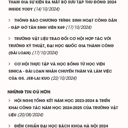
THAM GIA SỰ KIỆN RA MẮT BỘ SƯU TẬP THU ĐÔNG 2024
(14/10/2024)
INSIDE YODY
THÔNG BÁO CHƯƠNG TRÌNH: SINH HOẠT CÔNG DÂN
(17/10/2024)
- GẶP GỠ TÂN SINH VIÊN K69
TRƯỜNG VẬT LIỆU TRAO ĐỔI CƠ HỘI HỢP TÁC VỚI
TRƯỜNG KỸ THUẬT, ĐẠI HỌC QUỐC GIA THÀNH CÔNG
(17/10/2024)
(ĐÀI LOAN)
CƠ HỘI THỰC TẬP VÀ HỌC BỔNG TỪ HỌC VIỆN
SINICA - ĐÀI LOAN NHÂN CHUYẾN THĂM VÀ LÀM VIỆC
(22/10/2024)
CỦA GS. JER-LAI KUO
NHỮNG TIN CŨ HƠN
HỘI NGHỊ TỔNG KẾT NĂM HỌC 2023-2024 & TRIỂN
KHAI CÔNG TÁC NĂM HỌC 2024-2025 CỦA TRƯỜNG VẬT
(20/08/2024)
LIỆU
ĐIỂM CHUẨN ĐẠI HỌC BÁCH KHOA HÀ NỘI 2024