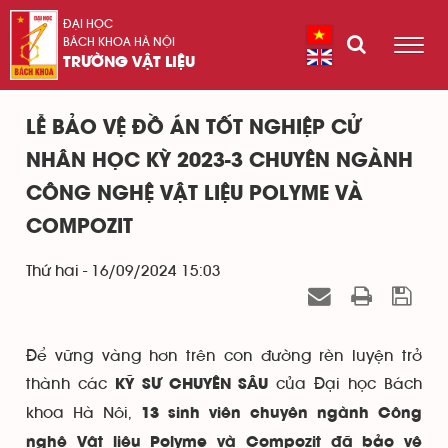
ĐẠI HỌC
BÁCH KHOA HÀ NỘI
TRƯỜNG VẬT LIỆU
LỄ BẢO VỆ ĐỒ ÁN TỐT NGHIỆP CỬ
NHÂN HỌC KỲ 2023-3 CHUYÊN NGÀNH
CÔNG NGHỆ VẬT LIỆU POLYME VÀ
COMPOZIT
Thứ hai - 16/09/2024 15:03
Để vững vàng hơn trên con đường rèn luyện trở
thành các
của Đại học Bách
KỸ SƯ CHUYÊN SÂU
khoa Hà Nôi,
13 sinh viên chuyên ngành Công
nghệ Vật liệu Polyme và Compozit đã bảo vệ