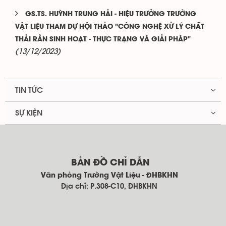
GS.TS. HUỲNH TRUNG HẢI - HIỆU TRƯỞNG TRƯỜNG
VẬT LIỆU THAM DỰ HỘI THẢO "CÔNG NGHỆ XỬ LÝ CHẤT
THẢI RẮN SINH HOẠT - THỰC TRẠNG VÀ GIẢI PHÁP"
(13/12/2023)
TIN TỨC
SỰ KIỆN
BẢN ĐỒ CHỈ DẪN
Văn phòng Trường Vật Liệu - ĐHBKHN
Địa chỉ: P.308-C10, ĐHBKHN