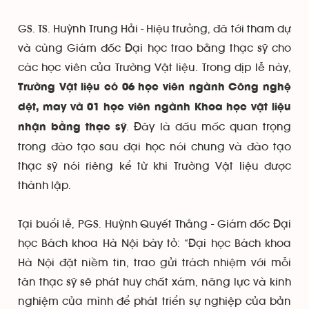
GS. TS. Huỳnh Trung Hải - Hiệu trưởng, đã tới tham dự
và cùng Giám đốc Đại học trao bằng thạc sỹ cho
các học viên của Trường Vật liệu. Trong dịp lễ này,
Trường Vật liệu có 06 học viên ngành Công nghệ
dệt, may và 01 học viên ngành Khoa học vật liệu
. Đây là dấu mốc quan trọng
nhận bằng thạc sỹ
trong đào tạo sau đại học nói chung và đào tạo
thạc sỹ nói riêng kể từ khi Trường Vật liệu được
thành lập.
Tại buổi lễ, PGS. Huỳnh Quyết Thắng - Giám đốc Đại
học Bách khoa Hà Nội bày tỏ: “Đại học Bách khoa
Hà Nội đặt niềm tin, trao gửi trách nhiệm với mỗi
tân thạc sỹ sẽ phát huy chất xám, năng lực và kinh
nghiệm của mình để phát triển sự nghiệp của bản