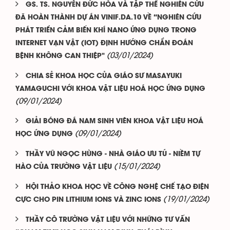
GS. TS. NGUYỄN ĐỨC HÒA VÀ TẬP THỂ NGHIÊN CỨU
ĐÃ HOÀN THÀNH DỰ ÁN VINIF.DA.10 VỀ “NGHIÊN CỨU
PHÁT TRIỂN CẢM BIẾN KHÍ NANO ỨNG DỤNG TRONG
INTERNET VẠN VẬT (IOT) ĐỊNH HƯỚNG CHẨN ĐOÁN
(03/01/2024)
BỆNH KHÔNG CAN THIỆP"
CHIA SẺ KHOA HỌC CỦA GIÁO SƯ MASAYUKI
YAMAGUCHI VỚI KHOA VẬT LIỆU HOÁ HỌC ỨNG DỤNG
(09/01/2024)
GIẢI BÓNG ĐÁ NAM SINH VIÊN KHOA VẬT LIỆU HOÁ
(09/01/2024)
HỌC ỨNG DỤNG
THẦY VŨ NGỌC HÙNG - NHÀ GIÁO ƯU TÚ - NIỀM TỰ
(15/01/2024)
HÀO CỦA TRƯỜNG VẬT LIỆU
HỘI THẢO KHOA HỌC VỀ CÔNG NGHỆ CHẾ TẠO ĐIỆN
(19/01/2024)
CỰC CHO PIN LITHIUM IONS VÀ ZINC IONS
THẦY CÔ TRƯỜNG VẬT LIỆU VỚI NHỮNG TƯ VẤN