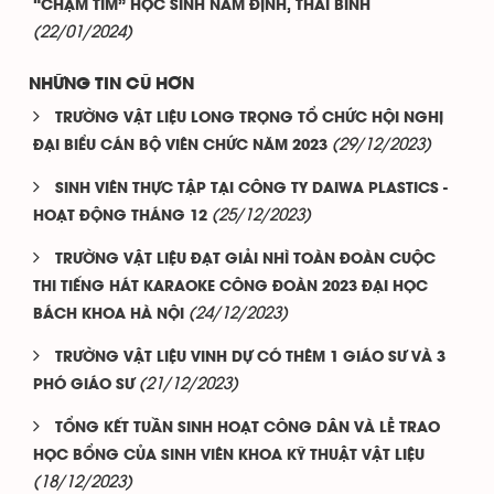
“CHẠM TIM” HỌC SINH NAM ĐỊNH, THÁI BÌNH
(22/01/2024)
NHỮNG TIN CŨ HƠN
TRƯỜNG VẬT LIỆU LONG TRỌNG TỔ CHỨC HỘI NGHỊ
(29/12/2023)
ĐẠI BIỂU CÁN BỘ VIÊN CHỨC NĂM 2023
SINH VIÊN THỰC TẬP TẠI CÔNG TY DAIWA PLASTICS -
(25/12/2023)
HOẠT ĐỘNG THÁNG 12
TRƯỜNG VẬT LIỆU ĐẠT GIẢI NHÌ TOÀN ĐOÀN CUỘC
THI TIẾNG HÁT KARAOKE CÔNG ĐOÀN 2023 ĐẠI HỌC
(24/12/2023)
BÁCH KHOA HÀ NỘI
TRƯỜNG VẬT LIỆU VINH DỰ CÓ THÊM 1 GIÁO SƯ VÀ 3
(21/12/2023)
PHÓ GIÁO SƯ
TỔNG KẾT TUẦN SINH HOẠT CÔNG DÂN VÀ LỄ TRAO
HỌC BỔNG CỦA SINH VIÊN KHOA KỸ THUẬT VẬT LIỆU
(18/12/2023)