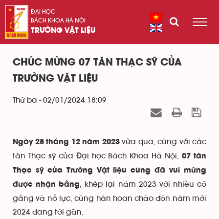
ĐẠI HỌC
BÁCH KHOA HÀ NỘI
TRƯỜNG VẬT LIỆU
CHÚC MỪNG 07 TÂN THẠC SỸ CỦA
TRƯỜNG VẬT LIỆU
Thứ ba - 02/01/2024 18:09
vừa qua, cùng với các
Ngày 28 tháng 12 năm 2023
tân Thạc sỹ của Đại học Bách Khoa Hà Nội,
07 tân
Thạc sỹ của Trường Vật liệu cũng đã vui mừng
, khép lại năm 2023 với nhiều cố
được nhận bằng
gắng và nỗ lực, cùng hân hoan chào đón năm mới
2024 đang tới gần.